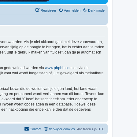
Registreer
Aanmelden
Dark mode
de voorwaarden. Als je niet akkoord gaat met deze voorwaarden,
van tijdig op de hoogte te brengen, het is echter aan te raden
e”. Blijf je gebruik maken van “Close”, dan ga je automatisch
 kan gedownload worden via
www.phpbb.com
en via de
k voor wat wordt toegestaan of juist geweigerd als toelaatbare
eriaal bevat die de wetten van je eigen land, het land waar
 ingang en permanent wordt verbannen van dit forum. Tevens kan
akkoord dat “Close” het recht heeft om ieder onderwerp te
j ons invoert wordt opgeslagen in een database. Hoewel deze
r een hackpoging die ertoe kan leiden dat de gegevens
Contact
Verwijder cookies
Alle tijden zijn
UTC