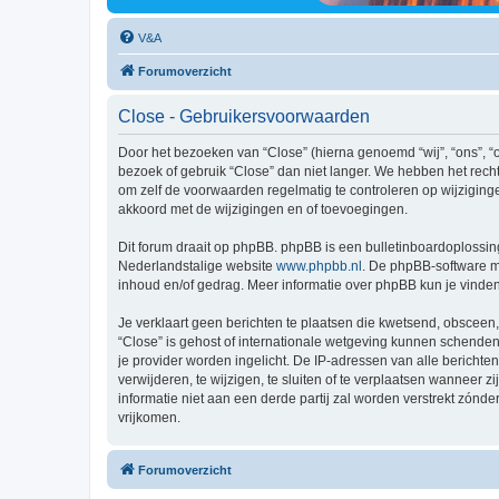
V&A
Forumoverzicht
Close - Gebruikersvoorwaarden
Door het bezoeken van “Close” (hierna genoemd “wij”, “ons”, “o
bezoek of gebruik “Close” dan niet langer. We hebben het rech
om zelf de voorwaarden regelmatig te controleren op wijziginge
akkoord met de wijzigingen en of toevoegingen.
Dit forum draait op phpBB. phpBB is een bulletinboardoplossing
Nederlandstalige website
www.phpbb.nl
. De phpBB-software ma
inhoud en/of gedrag. Meer informatie over phpBB kun je vinde
Je verklaart geen berichten te plaatsen die kwetsend, obsceen, 
“Close” is gehost of internationale wetgeving kunnen schenden
je provider worden ingelicht. De IP-adressen van alle berich
verwijderen, te wijzigen, te sluiten of te verplaatsen wanneer 
informatie niet aan een derde partij zal worden verstrekt zó
vrijkomen.
Forumoverzicht