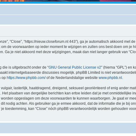
nze”, “Close”, “https://nieuw.closeforum.nl:443”), ga je automatisch akkoord met 
t om de voorwaarden op ieder moment te wijzigen en zullen ons best doen om je hier
n. Ga je niet akkoord met deze wijzigingen, maak dan niet langer gebruik van “Clos
 die is uitgebracht onder de “
GNU General Public License v2
” (hierna “GPL”) en
akt internetgebaseerde discussies mogelijk. phpBB Limited is niet verantwoordelij
n op
https://www.phpbb.com/
of de Nederlandstalige website
www.phpbb.nl
.
vulgair, lasterlijk, haatdragend, dreigend, seksueel georiënteerd of enig ander mat
. Het plaatsen van dergelijke berichten kan ertoe leiden dat je met onmiddellijke
ten worden opgeslagen om deze voorwaarden te kunnen waarborgen. Je gaat er mee 
zij dit nodig achten. Als gebruiker ga je ermee akkoord, dat de informatie die je bi
nder je toestemming, kan “Close” nóch phpBB verantwoordelijk worden gehouden voo