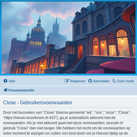
Close
V&A
Registreer
Aanmelden
Dark mode
Forumoverzicht
Close - Gebruikersvoorwaarden
Door het bezoeken van “Close” (hierna genoemd “wij”, “ons”, “onze”, “Close”,
“https://nieuw.closeforum.nl:443”), ga je automatisch akkoord met de
voorwaarden. Als je niet akkoord gaat met deze voorwaarden, bezoek of
gebruik “Close” dan niet langer. We hebben het recht om de voorwaarden op
ieder moment te wijzigen en zullen ons best doen om je hiervan tijdig op de