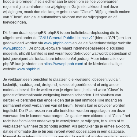
hoogte te brengen, het is echter aan te raden om zelf de voorwaarden
regelmatig te controleren op wijzigingen. Ga je niet akkoord met deze
wijzigingen, maak dan niet langer gebruik van “Close”. Blijf je gebruik maken
van “Close”, dan ga je automatisch akkoord met de wijzigingen en of
toevoegingen.
Dit forum draait op phpBB. phpBB is een bulletinboardoplossing die is
uitgebracht onder de “
GNU General Public License v2
” (hierna “GPL”) en kan
gedownload worden via
www.phpbb.com
en via de Nederlandstalige website
www.phpbb.nl
. De phpBB-software maakt internetgebaseerde discussies
mogelijk. phpBB Limited is niet verantwoordelijk voor wat wordt toegestaan of
juist geweigerd als toelaatbare inhoud en/of gedrag. Meer informatie over
phpBB kun je vinden op
https://www.phpbb.com/
of de Nederlandstalige
website
www.phpbb.nl
.
Je verklaart geen berichten te plaatsen die kwetsend, obsceen, vulgair,
lasterlijk, haatdragend, dreigend, seksueel georiënteerd of enig ander
materiaal bevat die de wetten van je eigen land, het land waar “Close” is
gehost of internationale wetgeving kunnen schenden. Het plaatsen van
dergelijke berichten kan ertoe leiden dat je met onmiddellijke ingang en
permanent wordt verbannen van dit forum. Tevens kan je provider worden
ingelicht. De IP-adressen van alle berichten worden opgeslagen om deze
voorwaarden te kunnen waarborgen. Je gaat er mee akkoord dat “Close” het
recht heeft om ieder onderwerp te verwijderen, te wijzigen, te sluiten of te
verplaatsen wanneer zij dit nodig achten. Als gebruiker ga je ermee akkoord,
dat de informatie die je bij ons invoert wordt opgeslagen in een database.
Hoewel deze informatie niet aan een derde partij zal worden verstrekt zónder