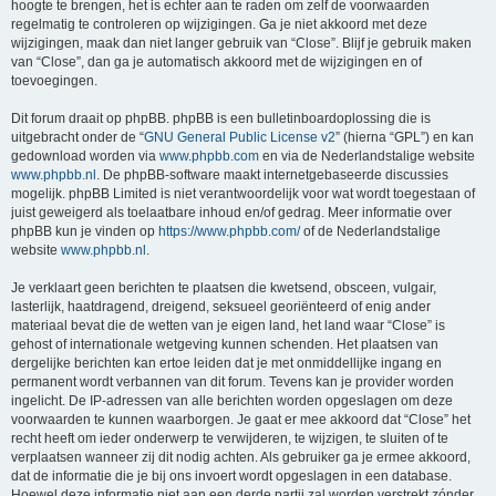
hoogte te brengen, het is echter aan te raden om zelf de voorwaarden
regelmatig te controleren op wijzigingen. Ga je niet akkoord met deze
wijzigingen, maak dan niet langer gebruik van “Close”. Blijf je gebruik maken
van “Close”, dan ga je automatisch akkoord met de wijzigingen en of
toevoegingen.
Dit forum draait op phpBB. phpBB is een bulletinboardoplossing die is
uitgebracht onder de “
GNU General Public License v2
” (hierna “GPL”) en kan
gedownload worden via
www.phpbb.com
en via de Nederlandstalige website
www.phpbb.nl
. De phpBB-software maakt internetgebaseerde discussies
mogelijk. phpBB Limited is niet verantwoordelijk voor wat wordt toegestaan of
juist geweigerd als toelaatbare inhoud en/of gedrag. Meer informatie over
phpBB kun je vinden op
https://www.phpbb.com/
of de Nederlandstalige
website
www.phpbb.nl
.
Je verklaart geen berichten te plaatsen die kwetsend, obsceen, vulgair,
lasterlijk, haatdragend, dreigend, seksueel georiënteerd of enig ander
materiaal bevat die de wetten van je eigen land, het land waar “Close” is
gehost of internationale wetgeving kunnen schenden. Het plaatsen van
dergelijke berichten kan ertoe leiden dat je met onmiddellijke ingang en
permanent wordt verbannen van dit forum. Tevens kan je provider worden
ingelicht. De IP-adressen van alle berichten worden opgeslagen om deze
voorwaarden te kunnen waarborgen. Je gaat er mee akkoord dat “Close” het
recht heeft om ieder onderwerp te verwijderen, te wijzigen, te sluiten of te
verplaatsen wanneer zij dit nodig achten. Als gebruiker ga je ermee akkoord,
dat de informatie die je bij ons invoert wordt opgeslagen in een database.
Hoewel deze informatie niet aan een derde partij zal worden verstrekt zónder