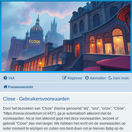
Close
V&A
Registreer
Aanmelden
Dark mode
Forumoverzicht
Close - Gebruikersvoorwaarden
Door het bezoeken van “Close” (hierna genoemd “wij”, “ons”, “onze”, “Close”,
“https://nieuw.closeforum.nl:443”), ga je automatisch akkoord met de
voorwaarden. Als je niet akkoord gaat met deze voorwaarden, bezoek of
gebruik “Close” dan niet langer. We hebben het recht om de voorwaarden op
ieder moment te wijzigen en zullen ons best doen om je hiervan tijdig op de