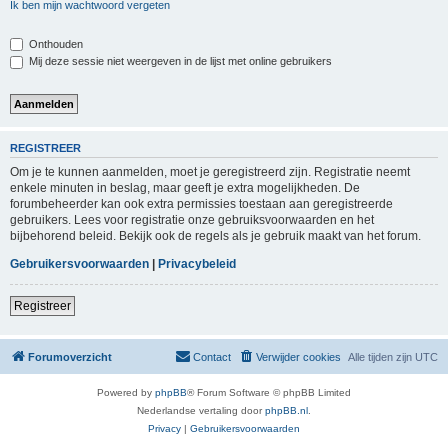
Ik ben mijn wachtwoord vergeten
Onthouden
Mij deze sessie niet weergeven in de lijst met online gebruikers
REGISTREER
Om je te kunnen aanmelden, moet je geregistreerd zijn. Registratie neemt
enkele minuten in beslag, maar geeft je extra mogelijkheden. De
forumbeheerder kan ook extra permissies toestaan aan geregistreerde
gebruikers. Lees voor registratie onze gebruiksvoorwaarden en het
bijbehorend beleid. Bekijk ook de regels als je gebruik maakt van het forum.
Gebruikersvoorwaarden
|
Privacybeleid
Registreer
Forumoverzicht
Contact
Verwijder cookies
Alle tijden zijn
UTC
Powered by
phpBB
® Forum Software © phpBB Limited
Nederlandse vertaling door
phpBB.nl
.
Privacy
|
Gebruikersvoorwaarden