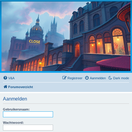
Close
V&A
Registreer
Aanmelden
Dark mode
Forumoverzicht
Aanmelden
Gebruikersnaam:
Wachtwoord: