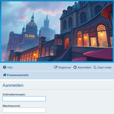
Close
V&A
Registreer
Aanmelden
Dark mode
Forumoverzicht
Aanmelden
Gebruikersnaam:
Wachtwoord: