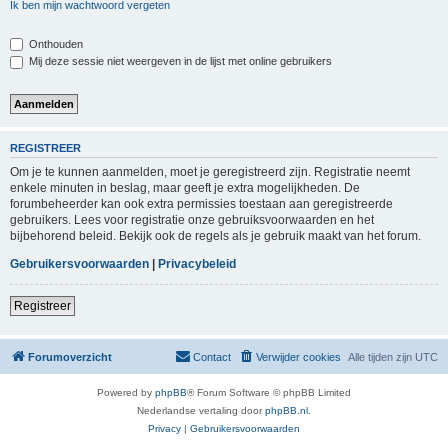
Ik ben mijn wachtwoord vergeten
Onthouden
Mij deze sessie niet weergeven in de lijst met online gebruikers
REGISTREER
Om je te kunnen aanmelden, moet je geregistreerd zijn. Registratie neemt
enkele minuten in beslag, maar geeft je extra mogelijkheden. De
forumbeheerder kan ook extra permissies toestaan aan geregistreerde
gebruikers. Lees voor registratie onze gebruiksvoorwaarden en het
bijbehorend beleid. Bekijk ook de regels als je gebruik maakt van het forum.
Gebruikersvoorwaarden
|
Privacybeleid
Registreer
Forumoverzicht
Contact
Verwijder cookies
Alle tijden zijn
UTC
Powered by
phpBB
® Forum Software © phpBB Limited
Nederlandse vertaling door
phpBB.nl
.
Privacy
|
Gebruikersvoorwaarden