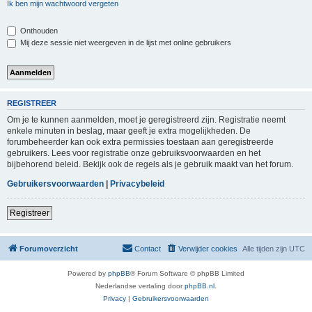
Ik ben mijn wachtwoord vergeten
Onthouden
Mij deze sessie niet weergeven in de lijst met online gebruikers
REGISTREER
Om je te kunnen aanmelden, moet je geregistreerd zijn. Registratie neemt
enkele minuten in beslag, maar geeft je extra mogelijkheden. De
forumbeheerder kan ook extra permissies toestaan aan geregistreerde
gebruikers. Lees voor registratie onze gebruiksvoorwaarden en het
bijbehorend beleid. Bekijk ook de regels als je gebruik maakt van het forum.
Gebruikersvoorwaarden
|
Privacybeleid
Registreer
Forumoverzicht
Contact
Verwijder cookies
Alle tijden zijn
UTC
Powered by
phpBB
® Forum Software © phpBB Limited
Nederlandse vertaling door
phpBB.nl
.
Privacy
|
Gebruikersvoorwaarden