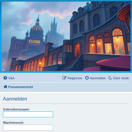
Close
V&A
Registreer
Aanmelden
Dark mode
Forumoverzicht
Aanmelden
Gebruikersnaam:
Wachtwoord: