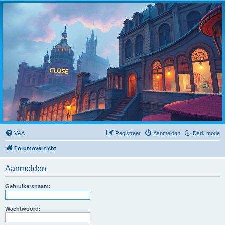
Close
V&A
Registreer
Aanmelden
Dark mode
Forumoverzicht
Aanmelden
Gebruikersnaam:
Wachtwoord: