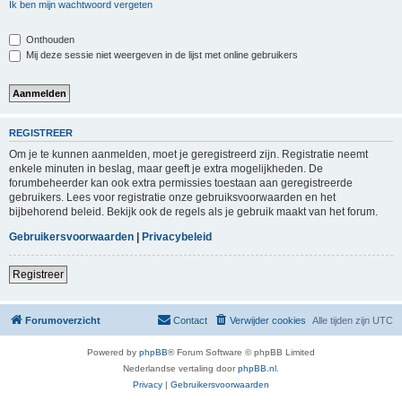
Ik ben mijn wachtwoord vergeten
Onthouden
Mij deze sessie niet weergeven in de lijst met online gebruikers
REGISTREER
Om je te kunnen aanmelden, moet je geregistreerd zijn. Registratie neemt
enkele minuten in beslag, maar geeft je extra mogelijkheden. De
forumbeheerder kan ook extra permissies toestaan aan geregistreerde
gebruikers. Lees voor registratie onze gebruiksvoorwaarden en het
bijbehorend beleid. Bekijk ook de regels als je gebruik maakt van het forum.
Gebruikersvoorwaarden
|
Privacybeleid
Registreer
Forumoverzicht
Contact
Verwijder cookies
Alle tijden zijn
UTC
Powered by
phpBB
® Forum Software © phpBB Limited
Nederlandse vertaling door
phpBB.nl
.
Privacy
|
Gebruikersvoorwaarden