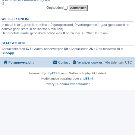
|
Onthouden
WIE IS ER ONLINE
In totaal is er
1
gebruiker online :: 0 geregistreerd, 0 verborgen en 1 gast (gebaseerd op
actieve gebruikers in de laatste 5 minuten)
Het grootste aantal gebruikers online was
8
op za mei 09, 2026 11:02 am
STATISTIEKEN
Aantal berichten
677
• Aantal onderwerpen
59
• Aantal leden
26
• Ons nieuwste lid is
Snoopy
Forumoverzicht
Contact
Verwijder cookies
Alle tijden zijn
UTC
Powered by
phpBB
® Forum Software © phpBB Limited
Nederlandse vertaling door
phpBB.nl
.
Privacy
|
Gebruikersvoorwaarden