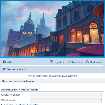
Close
V&A
Registreer
Aanmelden
Dark mode
Forumoverzicht
Het is momenteel do aug 06, 2026 3:30 pm
Deze site heeft geen forums.
AANMELDEN
•
REGISTREER
Gebruikersnaam:
Wachtwoord:
Ik ben mijn wachtwoord vergeten