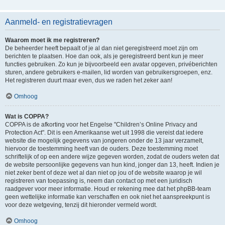
Aanmeld- en registratievragen
Waarom moet ik me registreren?
De beheerder heeft bepaalt of je al dan niet geregistreerd moet zijn om
berichten te plaatsen. Hoe dan ook, als je geregistreerd bent kun je meer
functies gebruiken. Zo kun je bijvoorbeeld een avatar opgeven, privéberichten
sturen, andere gebruikers e-mailen, lid worden van gebruikersgroepen, enz.
Het registreren duurt maar even, dus we raden het zeker aan!
Omhoog
Wat is COPPA?
COPPA is de afkorting voor het Engelse "Children’s Online Privacy and
Protection Act". Dit is een Amerikaanse wet uit 1998 die vereist dat iedere
website die mogelijk gegevens van jongeren onder de 13 jaar verzamelt,
hiervoor de toestemming heeft van de ouders. Deze toestemming moet
schriftelijk of op een andere wijze gegeven worden, zodat de ouders weten dat
de website persoonlijke gegevens van hun kind, jonger dan 13, heeft. Indien je
niet zeker bent of deze wet al dan niet op jou of de website waarop je wil
registreren van toepassing is, neem dan contact op met een juridisch
raadgever voor meer informatie. Houd er rekening mee dat het phpBB-team
geen wettelijke informatie kan verschaffen en ook niet het aanspreekpunt is
voor deze wetgeving, tenzij dit hieronder vermeld wordt.
Omhoog