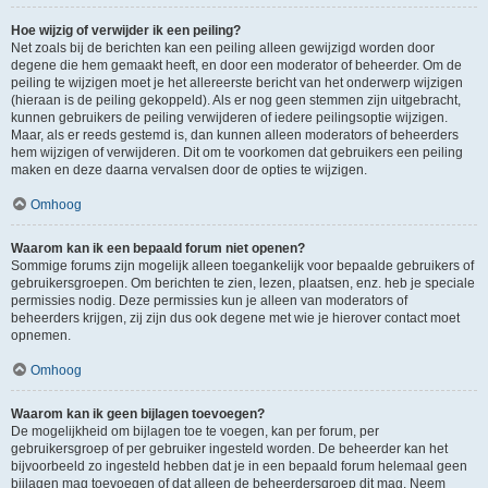
Hoe wijzig of verwijder ik een peiling?
Net zoals bij de berichten kan een peiling alleen gewijzigd worden door
degene die hem gemaakt heeft, en door een moderator of beheerder. Om de
peiling te wijzigen moet je het allereerste bericht van het onderwerp wijzigen
(hieraan is de peiling gekoppeld). Als er nog geen stemmen zijn uitgebracht,
kunnen gebruikers de peiling verwijderen of iedere peilingsoptie wijzigen.
Maar, als er reeds gestemd is, dan kunnen alleen moderators of beheerders
hem wijzigen of verwijderen. Dit om te voorkomen dat gebruikers een peiling
maken en deze daarna vervalsen door de opties te wijzigen.
Omhoog
Waarom kan ik een bepaald forum niet openen?
Sommige forums zijn mogelijk alleen toegankelijk voor bepaalde gebruikers of
gebruikersgroepen. Om berichten te zien, lezen, plaatsen, enz. heb je speciale
permissies nodig. Deze permissies kun je alleen van moderators of
beheerders krijgen, zij zijn dus ook degene met wie je hierover contact moet
opnemen.
Omhoog
Waarom kan ik geen bijlagen toevoegen?
De mogelijkheid om bijlagen toe te voegen, kan per forum, per
gebruikersgroep of per gebruiker ingesteld worden. De beheerder kan het
bijvoorbeeld zo ingesteld hebben dat je in een bepaald forum helemaal geen
bijlagen mag toevoegen of dat alleen de beheerdersgroep dit mag. Neem