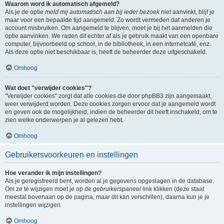
Waarom word ik automatisch afgemeld?
Als je de optie
meld mij automatisch aan bij ieder bezoek
niet aanvinkt, blijf je
maar voor een bepaalde tijd aangemeld. Zo wordt vermeden dat anderen je
account misbruiken. Om aangemeld te blijven, moet je bij het aanmelden die
optie aanvinken. We raden dit echter af als je gebruik maakt van een openbare
computer, bijvoorbeeld op school, in de bibliotheek, in een internetcafé, enz.
Als deze optie niet beschikbaar is, heeft de beheerder deze uitgeschakeld.
Omhoog
Wat doet "verwijder cookies"?
"Verwijder cookies" zorgt dat alle cookies die door phpBB3 zijn aangemaakt,
weer verwijderd worden. Deze cookies zorgen ervoor dat je aangemeld wordt
en geven ook de mogelijkheid, indien de beheerder dit heeft inschakeld, om te
zien welke onderwerpen je al gelezen hebt.
Omhoog
Gebruikersvoorkeuren en instellingen
Hoe verander ik mijn instellingen?
Als je geregistreerd bent, worden al je gegevens opgeslagen in de database.
Om ze te wijzigen moet je op de
gebruikerspaneel
link klikken (deze staat
meestal bovenaan op de pagina, maar dit kan verschillen), daarna kun je je
instellingen wijzigen.
Omhoog