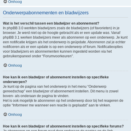
Omhoog
Onderwerpabonnementen en bladwijzers
Wat is het verschil tussen een bladwijzer en abonnement?
In phpBB 3.0 werkten bladwijzers zoals de bladwijzers (of favorieten) in je
browser. Je werd niet op de hoogte gebracht als er een update was. Vanaf
phpBB 3.1 werken bladwijzers meer als abonneren op een onderwerp. Je kunt
een notificatie krijgen als het onderwerp is geüpdate. Abonneren zal je echter
notificeren als er een update is op een onderwerp of forum. Notificatieopties
voor bladwijzers en abonnementen kunnen ingesteld worden via het
gebruikerspaneel onder “Forumvoorkeuren”.
Omhoog
Hoe kan ik een bladwijzer of abonnement instellen op specifieke
onderwerpen?
Je kunt op de pagina van het onderwerp in het menu “Onderwerp
gereedschap” een bladwijzer of abonnement instellen. Dit menu is zowel
boven- als onderaan de pagina te vinden.
Het is ook mogelijk te abonneren op het onderwerp door bij het reageren de
optie “Informeer me wanneer een reactie is geplaatst” aan te vinken.
Omhoog
Hoe kan ik een bladwijzer of abonnement instellen op specifieke forums?
Je abonneren op een forum gaat door onderaan de pagina op de link