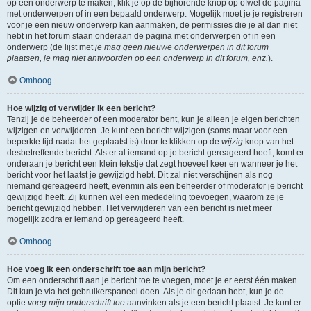
op een onderwerp te maken, klik je op de bijhorende knop op ofwel de pagina
met onderwerpen of in een bepaald onderwerp. Mogelijk moet je je registreren
voor je een nieuw onderwerp kan aanmaken, de permissies die je al dan niet
hebt in het forum staan onderaan de pagina met onderwerpen of in een
onderwerp (de lijst met
je mag geen nieuwe onderwerpen in dit forum
plaatsen, je mag niet antwoorden op een onderwerp in dit forum, enz.
).
Omhoog
Hoe wijzig of verwijder ik een bericht?
Tenzij je de beheerder of een moderator bent, kun je alleen je eigen berichten
wijzigen en verwijderen. Je kunt een bericht wijzigen (soms maar voor een
beperkte tijd nadat het geplaatst is) door te klikken op de
wijzig
knop van het
desbetreffende bericht. Als er al iemand op je bericht gereageerd heeft, komt er
onderaan je bericht een klein tekstje dat zegt hoeveel keer en wanneer je het
bericht voor het laatst je gewijzigd hebt. Dit zal niet verschijnen als nog
niemand gereageerd heeft, evenmin als een beheerder of moderator je bericht
gewijzigd heeft. Zij kunnen wel een mededeling toevoegen, waarom ze je
bericht gewijzigd hebben. Het verwijderen van een bericht is niet meer
mogelijk zodra er iemand op gereageerd heeft.
Omhoog
Hoe voeg ik een onderschrift toe aan mijn bericht?
Om een onderschrift aan je bericht toe te voegen, moet je er eerst één maken.
Dit kun je via het gebruikerspaneel doen. Als je dit gedaan hebt, kun je de
optie
voeg mijn onderschrift toe
aanvinken als je een bericht plaatst. Je kunt er