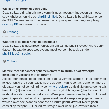
Wie heeft dit forum geschreven?
Deze software (in zijn originele vorm) is geschreven, vrijgegeven en met een
copyright beschermd door
phpBB Limited
. De software is beschikbaar onder
de GNU General Public License en mag vrij verspreid worden, raadpleeg
over phpBB
voor meer informatie.
Omhoog
Waarom is de optie X niet beschikbaar?
Deze software is geschreven en eigendom van de phpBB-Groep. Als je denkt
dat een bepaalde optie toegevoegd moet worden, bezoek dan de
phpBB Ideeën sectie
.
Omhoog
Met wie moet ik contact opnemen omtrent misbruik en/of wettelijke
kwesties in verband met dit forum?
Alle beheerders die op de "het team"-pagina vermeld worden, staan open voor
je klachten. Als je geen reactie hebt gekregen, kun je contact opnemen met de
eigenaar van het domein (dmv een
whois lookup
) of, als dit forum op een gratis
host staat (bijvoorbeeld xsbb.nl, nl.forums.cc, dotbb.be, enz.), het beheer of
misbruik-afdeling van de gratis host. Wees je er bewust van dat phpBB Limited
geen inspraak
heeft en dus in geen enkel geval aansprakelijk gehouden kan
worden over hoe, waar en door wie dit forum gebruikt wordt. Neem
geen
contact op met phpBB Limited met vragen over wettelijke kwesties (zoals