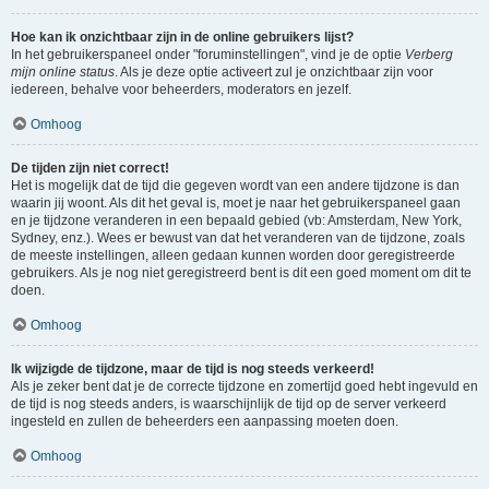
Hoe kan ik onzichtbaar zijn in de online gebruikers lijst?
In het gebruikerspaneel onder "foruminstellingen", vind je de optie
Verberg
mijn online status
. Als je deze optie activeert zul je onzichtbaar zijn voor
iedereen, behalve voor beheerders, moderators en jezelf.
Omhoog
De tijden zijn niet correct!
Het is mogelijk dat de tijd die gegeven wordt van een andere tijdzone is dan
waarin jij woont. Als dit het geval is, moet je naar het gebruikerspaneel gaan
en je tijdzone veranderen in een bepaald gebied (vb: Amsterdam, New York,
Sydney, enz.). Wees er bewust van dat het veranderen van de tijdzone, zoals
de meeste instellingen, alleen gedaan kunnen worden door geregistreerde
gebruikers. Als je nog niet geregistreerd bent is dit een goed moment om dit te
doen.
Omhoog
Ik wijzigde de tijdzone, maar de tijd is nog steeds verkeerd!
Als je zeker bent dat je de correcte tijdzone en zomertijd goed hebt ingevuld en
de tijd is nog steeds anders, is waarschijnlijk de tijd op de server verkeerd
ingesteld en zullen de beheerders een aanpassing moeten doen.
Omhoog