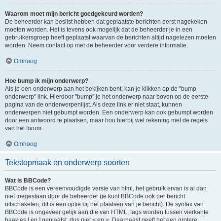
Waarom moet mijn bericht goedgekeurd worden?
De beheerder kan beslist hebben dat geplaatste berichten eerst nagekeken
moeten worden. Het is tevens ook mogelijk dat de beheerder je in een
gebruikersgroep heeft geplaatst waarvan de berichten altijd nagelezen moeten
worden. Neem contact op met de beheerder voor verdere informatie.
Omhoog
Hoe bump ik mijn onderwerp?
Als je een onderwerp aan het bekijken bent, kan je klikken op de "bump
onderwerp" link. Hierdoor "bump" je het onderwerp naar boven op de eerste
pagina van de onderwerpenlijst. Als deze link er niet staat, kunnen
onderwerpen niet gebumpt worden. Een onderwerp kan ook gebumpt worden
door een antwoord te plaatsen, maar hou hierbij wel rekening met de regels
van het forum.
Omhoog
Tekstopmaak en onderwerp soorten
Wat is BBCode?
BBCode is een vereenvoudigde versie van html, het gebruik ervan is al dan
niet toegestaan door de beheerder (je kunt BBCode ook per bericht
uitschakelen, dit is een optie bij het plaatsen van je bericht). De syntax van
BBCode is ongeveer gelijk aan die van HTML, tags worden tussen vierkante
haakjes [ en ] geplaatst, dus niet < en >. Daarnaast geeft het een grotere