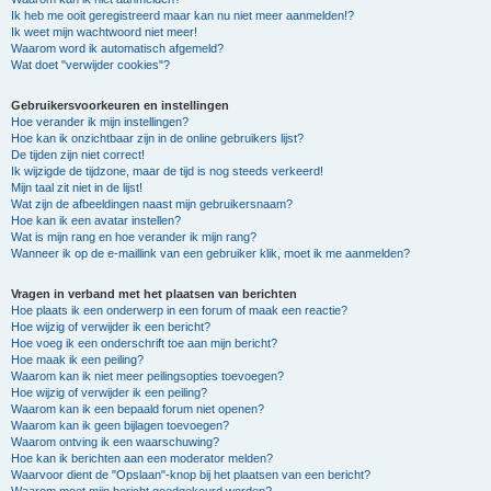
Ik heb me ooit geregistreerd maar kan nu niet meer aanmelden!?
Ik weet mijn wachtwoord niet meer!
Waarom word ik automatisch afgemeld?
Wat doet "verwijder cookies"?
Gebruikersvoorkeuren en instellingen
Hoe verander ik mijn instellingen?
Hoe kan ik onzichtbaar zijn in de online gebruikers lijst?
De tijden zijn niet correct!
Ik wijzigde de tijdzone, maar de tijd is nog steeds verkeerd!
Mijn taal zit niet in de lijst!
Wat zijn de afbeeldingen naast mijn gebruikersnaam?
Hoe kan ik een avatar instellen?
Wat is mijn rang en hoe verander ik mijn rang?
Wanneer ik op de e-maillink van een gebruiker klik, moet ik me aanmelden?
Vragen in verband met het plaatsen van berichten
Hoe plaats ik een onderwerp in een forum of maak een reactie?
Hoe wijzig of verwijder ik een bericht?
Hoe voeg ik een onderschrift toe aan mijn bericht?
Hoe maak ik een peiling?
Waarom kan ik niet meer peilingsopties toevoegen?
Hoe wijzig of verwijder ik een peiling?
Waarom kan ik een bepaald forum niet openen?
Waarom kan ik geen bijlagen toevoegen?
Waarom ontving ik een waarschuwing?
Hoe kan ik berichten aan een moderator melden?
Waarvoor dient de "Opslaan"-knop bij het plaatsen van een bericht?
Waarom moet mijn bericht goedgekeurd worden?