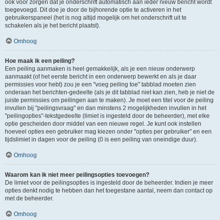
ook voor zorgen dat je onderschrift automatisch aan ieder nieuw bericht wordt
toegevoegd. Dit doe je door de bijhorende optie te activeren in het
gebruikerspaneel (het is nog altijd mogelijk om het onderschrift uit te
schakelen als je het bericht plaatst).
Omhoog
Hoe maak ik een peiling?
Een peiling aanmaken is heel gemakkelijk, als je een nieuw onderwerp
aanmaakt (of het eerste bericht in een onderwerp bewerkt en als je daar
permissies voor hebt) zou je een "voeg peiling toe" tabblad moeten zien
onderaan het berichten-gedeelte (als je dit tabblad niet kan zien, heb je niet de
juiste permissies om peilingen aan te maken). Je moet een titel voor de peiling
invullen bij "peilingsvraag" en dan minstens 2 mogelijkheden invullen in het
"peilingopties"-tekstgedeelte (limiet is ingesteld door de beheerder), met elke
optie gescheiden door middel van een nieuwe regel. Je kunt ook instellen
hoeveel opties een gebruiker mag kiezen onder "opties per gebruiker" en een
tijdslimiet in dagen voor de peiling (0 is een peiling van oneindige duur).
Omhoog
Waarom kan ik niet meer peilingsopties toevoegen?
De limiet voor de peilingsopties is ingesteld door de beheerder. Indien je meer
opties denkt nodig te hebben dan het toegestane aantal, neem dan contact op
met de beheerder.
Omhoog