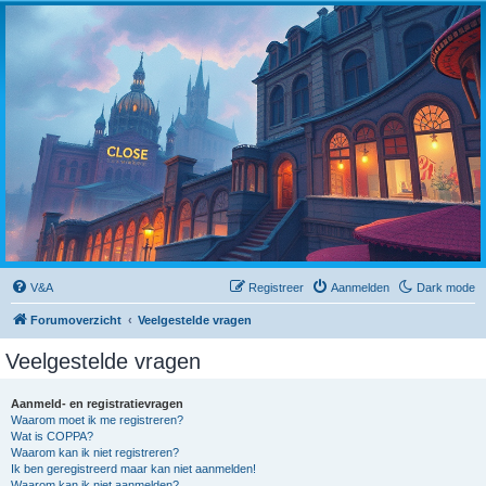
Close
V&A
Registreer
Aanmelden
Dark mode
Forumoverzicht
Veelgestelde vragen
Veelgestelde vragen
Aanmeld- en registratievragen
Waarom moet ik me registreren?
Wat is COPPA?
Waarom kan ik niet registreren?
Ik ben geregistreerd maar kan niet aanmelden!
Waarom kan ik niet aanmelden?