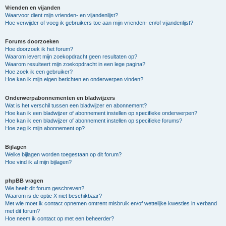
Vrienden en vijanden
Waarvoor dient mijn vrienden- en vijandenlijst?
Hoe verwijder of voeg ik gebruikers toe aan mijn vrienden- en/of vijandenlijst?
Forums doorzoeken
Hoe doorzoek ik het forum?
Waarom levert mijn zoekopdracht geen resultaten op?
Waarom resulteert mijn zoekopdracht in een lege pagina?
Hoe zoek ik een gebruiker?
Hoe kan ik mijn eigen berichten en onderwerpen vinden?
Onderwerpabonnementen en bladwijzers
Wat is het verschil tussen een bladwijzer en abonnement?
Hoe kan ik een bladwijzer of abonnement instellen op specifieke onderwerpen?
Hoe kan ik een bladwijzer of abonnement instellen op specifieke forums?
Hoe zeg ik mijn abonnement op?
Bijlagen
Welke bijlagen worden toegestaan op dit forum?
Hoe vind ik al mijn bijlagen?
phpBB vragen
Wie heeft dit forum geschreven?
Waarom is de optie X niet beschikbaar?
Met wie moet ik contact opnemen omtrent misbruik en/of wettelijke kwesties in verband
met dit forum?
Hoe neem ik contact op met een beheerder?