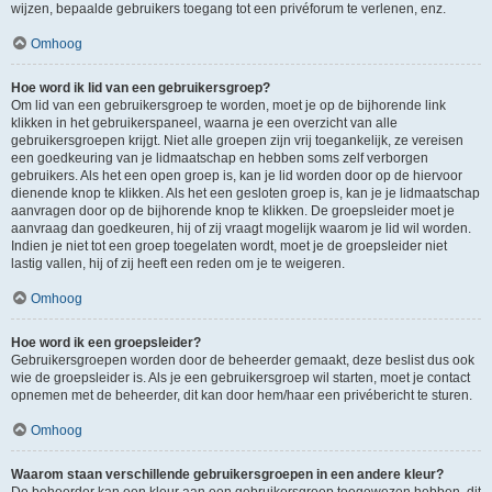
wijzen, bepaalde gebruikers toegang tot een privéforum te verlenen, enz.
Omhoog
Hoe word ik lid van een gebruikersgroep?
Om lid van een gebruikersgroep te worden, moet je op de bijhorende link
klikken in het gebruikerspaneel, waarna je een overzicht van alle
gebruikersgroepen krijgt. Niet alle groepen zijn vrij toegankelijk, ze vereisen
een goedkeuring van je lidmaatschap en hebben soms zelf verborgen
gebruikers. Als het een open groep is, kan je lid worden door op de hiervoor
dienende knop te klikken. Als het een gesloten groep is, kan je je lidmaatschap
aanvragen door op de bijhorende knop te klikken. De groepsleider moet je
aanvraag dan goedkeuren, hij of zij vraagt mogelijk waarom je lid wil worden.
Indien je niet tot een groep toegelaten wordt, moet je de groepsleider niet
lastig vallen, hij of zij heeft een reden om je te weigeren.
Omhoog
Hoe word ik een groepsleider?
Gebruikersgroepen worden door de beheerder gemaakt, deze beslist dus ook
wie de groepsleider is. Als je een gebruikersgroep wil starten, moet je contact
opnemen met de beheerder, dit kan door hem/haar een privébericht te sturen.
Omhoog
Waarom staan verschillende gebruikersgroepen in een andere kleur?
De beheerder kan een kleur aan een gebruikersgroep toegewezen hebben, dit