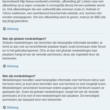
bijvoorbeeld http://www.voorbeeld.com/mijn_afbeelding.gif. Linken naar een
afbeelding op je eigen computer is onmogelijk (tenzij het een publieke server
is). Ook afbeeldingen die een authentificatie vereisen zoals in: Hotmail of
Yahoo mailboxen, een wachtwoord beschermde website, enz. kunnen niet
worden weergegeven. Om een afbeelding weer te geven, moet je de BBCode
tag [img] gebruiken.
Omhoog
Wat zijn globale mededelingen?
Globale mededelingen zijn berichten die belangrijke informatie bevatten, je
komt ze dan ook op verschillende plaatsen tegen zoals bovenaan ieder forum
en in het gebruikerspaneel. Of je al dan niet globale mededelingen kan
plaatsen hangt af van de vereiste permissies, deze zijn ingesteld door de
beheerder.
Omhoog
Wat zijn mededelingen?
Mededelingen bevatten vaak belangrijke informatie over het forum dat je aan
het lezen bent, je kunt deze berichten dan ook het best zo snel mogelijk lezen.
Mededelingen verschijnen bovenaan iedere pagina van het forum waarin ze
geplaatst zijn. Zoals bij globale mededelingen, hangt het van de vereiste
permissies af of je wel of niet mededelingen kan plaatsen. De benodigde
permissies zijn bepaald door een beheerder.
Omhoog