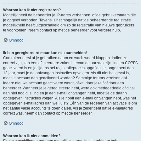
Waarom kan ik niet registreren?
Mogelijk heeft de beheerder je IP-adres verbannen, of de gebruikersnaam die
je opgeeft verboden. Tevens is het mogelijk dat de beheerder de registratie
mogelijkheid heeft uitgeschakeld om zo de registratie van nieuwe gebruikers
te voorkomen. Neem contact op met de beheerder voor verdere hulp.
Omhoog
Ik ben geregistreerd maar kan niet aanmelden!
Controleer eerst of je gebruikersnaam en wachtwoord kloppen. Indien ze
correct zijn, kan één of meerdere zaken hiervan de oorzaak zijn. Indien COPPA
geactiveerd is en je tijdens het registratieproces opgaf dat je jonger bent dan
13 jaar, moet je de ontvangen instructies opvolgen. Als dit niet het geval is,
moet je account dan geactiveerd worden? Sommige forums vereisen dat
iedere nieuwe account geactiveerd wordt, ofwel door jezelf of door een
beheerder. Wanneer je je geregistreerd hebt, werd ook medegedeeld of dit al
dan niet nodig is. Indien je een e-mail ontvangen hebt, moet je de daarin
opgegeven instructies volgen. Als je nooit een e-mail ontvangen hebt, was het
opgegeven e-mailadres dan wel juist? Één van de redenen van activatie is om
het aantal valse accounts te doen dalen. Als je zeker bent dat je e-mailadres
correct was, neem dan contact op met de beheerder.
Omhoog
Waarom kan ik niet aanmelden?
Er zijn verschillende redenen mogelijk waarom je dit probleem hebt.