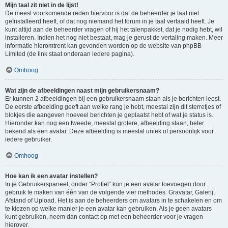
Mijn taal zit niet in de lijst!
De meest voorkomende reden hiervoor is dat de beheerder je taal niet
geïnstalleerd heeft, of dat nog niemand het forum in je taal vertaald heeft. Je
kunt altijd aan de beheerder vragen of hij het talenpakket, dat je nodig hebt, wil
installeren. Indien het nog niet bestaat, mag je gerust de vertaling maken. Meer
informatie hieromtrent kan gevonden worden op de website van phpBB
Limited (de link staat onderaan iedere pagina).
Omhoog
Wat zijn de afbeeldingen naast mijn gebruikersnaam?
Er kunnen 2 afbeeldingen bij een gebruikersnaam staan als je berichten leest.
De eerste afbeelding geeft aan welke rang je hebt, meestal zijn dit sterretjes of
blokjes die aangeven hoeveel berichten je geplaatst hebt of wat je status is.
Hieronder kan nog een tweede, meestal grotere, afbeelding staan, beter
bekend als een avatar. Deze afbeelding is meestal uniek of persoonlijk voor
iedere gebruiker.
Omhoog
Hoe kan ik een avatar instellen?
In je Gebruikerspaneel, onder “Profiel” kun je een avatar toevoegen door
gebruik te maken van één van de volgende vier methodes: Gravatar, Galerij,
Afstand of Upload. Het is aan de beheerders om avatars in te schakelen en om
te kiezen op welke manier je een avatar kan gebruiken. Als je geen avatars
kunt gebruiken, neem dan contact op met een beheerder voor je vragen
hierover.