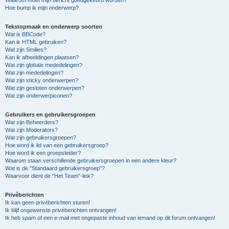
Hoe bump ik mijn onderwerp?
Tekstopmaak en onderwerp soorten
Wat is BBCode?
Kan ik HTML gebruiken?
Wat zijn Smilies?
Kan ik afbeeldingen plaatsen?
Wat zijn globale mededelingen?
Wat zijn mededelingen?
Wat zijn sticky onderwerpen?
Wat zijn gesloten onderwerpen?
Wat zijn onderwerpiconen?
Gebruikers en gebruikersgroepen
Wat zijn Beheerders?
Wat zijn Moderators?
Wat zijn gebruikersgroepen?
Hoe word ik lid van een gebruikersgroep?
Hoe word ik een groepsleider?
Waarom staan verschillende gebruikersgroepen in een andere kleur?
Wat is de "Standaard gebruikersgroep"?
Waarvoor dient de "Het Team"-link?
Privéberichten
Ik kan geen privéberichten sturen!
Ik blijf ongewenste privéberichten ontvangen!
Ik heb spam of een e-mail met ongepaste inhoud van iemand op dit forum ontvangen!