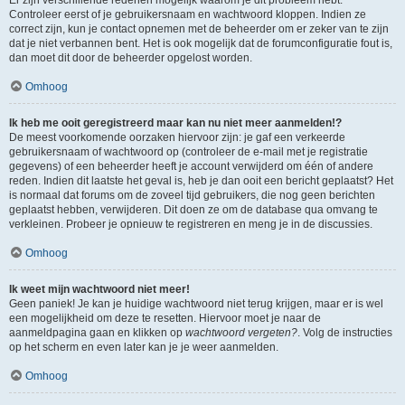
Controleer eerst of je gebruikersnaam en wachtwoord kloppen. Indien ze
correct zijn, kun je contact opnemen met de beheerder om er zeker van te zijn
dat je niet verbannen bent. Het is ook mogelijk dat de forumconfiguratie fout is,
dan moet dit door de beheerder opgelost worden.
Omhoog
Ik heb me ooit geregistreerd maar kan nu niet meer aanmelden!?
De meest voorkomende oorzaken hiervoor zijn: je gaf een verkeerde
gebruikersnaam of wachtwoord op (controleer de e-mail met je registratie
gegevens) of een beheerder heeft je account verwijderd om één of andere
reden. Indien dit laatste het geval is, heb je dan ooit een bericht geplaatst? Het
is normaal dat forums om de zoveel tijd gebruikers, die nog geen berichten
geplaatst hebben, verwijderen. Dit doen ze om de database qua omvang te
verkleinen. Probeer je opnieuw te registreren en meng je in de discussies.
Omhoog
Ik weet mijn wachtwoord niet meer!
Geen paniek! Je kan je huidige wachtwoord niet terug krijgen, maar er is wel
een mogelijkheid om deze te resetten. Hiervoor moet je naar de
aanmeldpagina gaan en klikken op
wachtwoord vergeten?
. Volg de instructies
op het scherm en even later kan je je weer aanmelden.
Omhoog