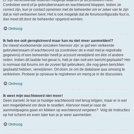
Controleer eerst of je gebruikersnaam en wachtwoord kloppen. Indien ze
correct zijn, kun je contact opnemen met de beheerder om er zeker van te zijn
dat je niet verbannen bent. Het is ook mogelijk dat de forumconfiguratie fout is,
dan moet dit door de beheerder opgelost worden.
Omhoog
Ik heb me ooit geregistreerd maar kan nu niet meer aanmelden!?
De meest voorkomende oorzaken hiervoor zijn: je gaf een verkeerde
gebruikersnaam of wachtwoord op (controleer de e-mail met je registratie
gegevens) of een beheerder heeft je account verwijderd om één of andere
reden. Indien dit laatste het geval is, heb je dan ooit een bericht geplaatst? Het
is normaal dat forums om de zoveel tijd gebruikers, die nog geen berichten
geplaatst hebben, verwijderen. Dit doen ze om de database qua omvang te
verkleinen. Probeer je opnieuw te registreren en meng je in de discussies.
Omhoog
Ik weet mijn wachtwoord niet meer!
Geen paniek! Je kan je huidige wachtwoord niet terug krijgen, maar er is wel
een mogelijkheid om deze te resetten. Hiervoor moet je naar de
aanmeldpagina gaan en klikken op
wachtwoord vergeten?
. Volg de instructies
op het scherm en even later kan je je weer aanmelden.
Omhoog