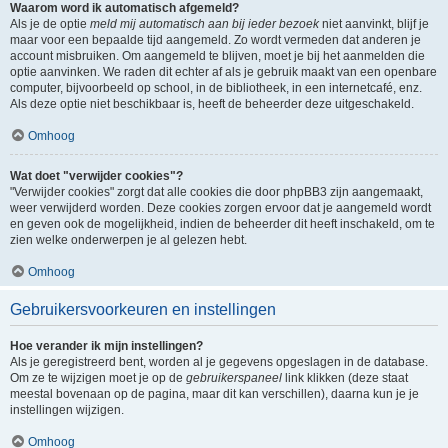
Waarom word ik automatisch afgemeld?
Als je de optie
meld mij automatisch aan bij ieder bezoek
niet aanvinkt, blijf je
maar voor een bepaalde tijd aangemeld. Zo wordt vermeden dat anderen je
account misbruiken. Om aangemeld te blijven, moet je bij het aanmelden die
optie aanvinken. We raden dit echter af als je gebruik maakt van een openbare
computer, bijvoorbeeld op school, in de bibliotheek, in een internetcafé, enz.
Als deze optie niet beschikbaar is, heeft de beheerder deze uitgeschakeld.
Omhoog
Wat doet "verwijder cookies"?
"Verwijder cookies" zorgt dat alle cookies die door phpBB3 zijn aangemaakt,
weer verwijderd worden. Deze cookies zorgen ervoor dat je aangemeld wordt
en geven ook de mogelijkheid, indien de beheerder dit heeft inschakeld, om te
zien welke onderwerpen je al gelezen hebt.
Omhoog
Gebruikersvoorkeuren en instellingen
Hoe verander ik mijn instellingen?
Als je geregistreerd bent, worden al je gegevens opgeslagen in de database.
Om ze te wijzigen moet je op de
gebruikerspaneel
link klikken (deze staat
meestal bovenaan op de pagina, maar dit kan verschillen), daarna kun je je
instellingen wijzigen.
Omhoog