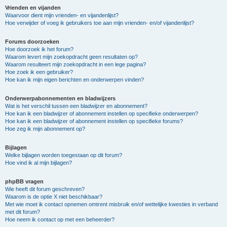
Vrienden en vijanden
Waarvoor dient mijn vrienden- en vijandenlijst?
Hoe verwijder of voeg ik gebruikers toe aan mijn vrienden- en/of vijandenlijst?
Forums doorzoeken
Hoe doorzoek ik het forum?
Waarom levert mijn zoekopdracht geen resultaten op?
Waarom resulteert mijn zoekopdracht in een lege pagina?
Hoe zoek ik een gebruiker?
Hoe kan ik mijn eigen berichten en onderwerpen vinden?
Onderwerpabonnementen en bladwijzers
Wat is het verschil tussen een bladwijzer en abonnement?
Hoe kan ik een bladwijzer of abonnement instellen op specifieke onderwerpen?
Hoe kan ik een bladwijzer of abonnement instellen op specifieke forums?
Hoe zeg ik mijn abonnement op?
Bijlagen
Welke bijlagen worden toegestaan op dit forum?
Hoe vind ik al mijn bijlagen?
phpBB vragen
Wie heeft dit forum geschreven?
Waarom is de optie X niet beschikbaar?
Met wie moet ik contact opnemen omtrent misbruik en/of wettelijke kwesties in verband
met dit forum?
Hoe neem ik contact op met een beheerder?