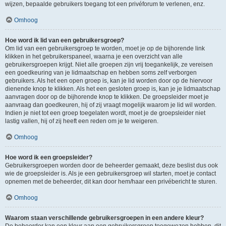
wijzen, bepaalde gebruikers toegang tot een privéforum te verlenen, enz.
Omhoog
Hoe word ik lid van een gebruikersgroep?
Om lid van een gebruikersgroep te worden, moet je op de bijhorende link
klikken in het gebruikerspaneel, waarna je een overzicht van alle
gebruikersgroepen krijgt. Niet alle groepen zijn vrij toegankelijk, ze vereisen
een goedkeuring van je lidmaatschap en hebben soms zelf verborgen
gebruikers. Als het een open groep is, kan je lid worden door op de hiervoor
dienende knop te klikken. Als het een gesloten groep is, kan je je lidmaatschap
aanvragen door op de bijhorende knop te klikken. De groepsleider moet je
aanvraag dan goedkeuren, hij of zij vraagt mogelijk waarom je lid wil worden.
Indien je niet tot een groep toegelaten wordt, moet je de groepsleider niet
lastig vallen, hij of zij heeft een reden om je te weigeren.
Omhoog
Hoe word ik een groepsleider?
Gebruikersgroepen worden door de beheerder gemaakt, deze beslist dus ook
wie de groepsleider is. Als je een gebruikersgroep wil starten, moet je contact
opnemen met de beheerder, dit kan door hem/haar een privébericht te sturen.
Omhoog
Waarom staan verschillende gebruikersgroepen in een andere kleur?
De beheerder kan een kleur aan een gebruikersgroep toegewezen hebben, dit