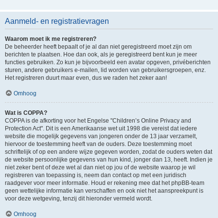
Aanmeld- en registratievragen
Waarom moet ik me registreren?
De beheerder heeft bepaalt of je al dan niet geregistreerd moet zijn om
berichten te plaatsen. Hoe dan ook, als je geregistreerd bent kun je meer
functies gebruiken. Zo kun je bijvoorbeeld een avatar opgeven, privéberichten
sturen, andere gebruikers e-mailen, lid worden van gebruikersgroepen, enz.
Het registreren duurt maar even, dus we raden het zeker aan!
Omhoog
Wat is COPPA?
COPPA is de afkorting voor het Engelse "Children’s Online Privacy and
Protection Act". Dit is een Amerikaanse wet uit 1998 die vereist dat iedere
website die mogelijk gegevens van jongeren onder de 13 jaar verzamelt,
hiervoor de toestemming heeft van de ouders. Deze toestemming moet
schriftelijk of op een andere wijze gegeven worden, zodat de ouders weten dat
de website persoonlijke gegevens van hun kind, jonger dan 13, heeft. Indien je
niet zeker bent of deze wet al dan niet op jou of de website waarop je wil
registreren van toepassing is, neem dan contact op met een juridisch
raadgever voor meer informatie. Houd er rekening mee dat het phpBB-team
geen wettelijke informatie kan verschaffen en ook niet het aanspreekpunt is
voor deze wetgeving, tenzij dit hieronder vermeld wordt.
Omhoog