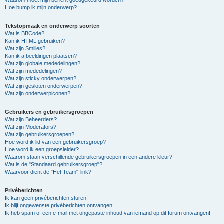
Hoe bump ik mijn onderwerp?
Tekstopmaak en onderwerp soorten
Wat is BBCode?
Kan ik HTML gebruiken?
Wat zijn Smilies?
Kan ik afbeeldingen plaatsen?
Wat zijn globale mededelingen?
Wat zijn mededelingen?
Wat zijn sticky onderwerpen?
Wat zijn gesloten onderwerpen?
Wat zijn onderwerpiconen?
Gebruikers en gebruikersgroepen
Wat zijn Beheerders?
Wat zijn Moderators?
Wat zijn gebruikersgroepen?
Hoe word ik lid van een gebruikersgroep?
Hoe word ik een groepsleider?
Waarom staan verschillende gebruikersgroepen in een andere kleur?
Wat is de "Standaard gebruikersgroep"?
Waarvoor dient de "Het Team"-link?
Privéberichten
Ik kan geen privéberichten sturen!
Ik blijf ongewenste privéberichten ontvangen!
Ik heb spam of een e-mail met ongepaste inhoud van iemand op dit forum ontvangen!