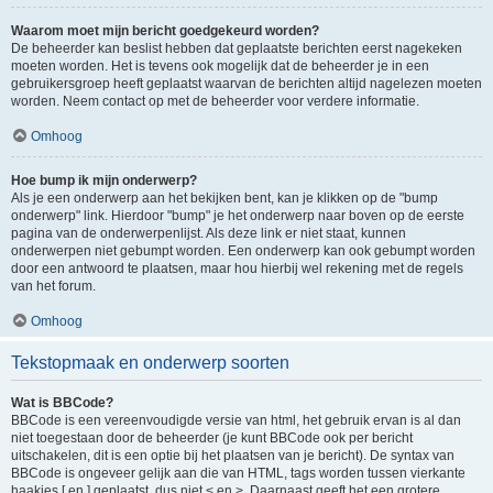
Waarom moet mijn bericht goedgekeurd worden?
De beheerder kan beslist hebben dat geplaatste berichten eerst nagekeken
moeten worden. Het is tevens ook mogelijk dat de beheerder je in een
gebruikersgroep heeft geplaatst waarvan de berichten altijd nagelezen moeten
worden. Neem contact op met de beheerder voor verdere informatie.
Omhoog
Hoe bump ik mijn onderwerp?
Als je een onderwerp aan het bekijken bent, kan je klikken op de "bump
onderwerp" link. Hierdoor "bump" je het onderwerp naar boven op de eerste
pagina van de onderwerpenlijst. Als deze link er niet staat, kunnen
onderwerpen niet gebumpt worden. Een onderwerp kan ook gebumpt worden
door een antwoord te plaatsen, maar hou hierbij wel rekening met de regels
van het forum.
Omhoog
Tekstopmaak en onderwerp soorten
Wat is BBCode?
BBCode is een vereenvoudigde versie van html, het gebruik ervan is al dan
niet toegestaan door de beheerder (je kunt BBCode ook per bericht
uitschakelen, dit is een optie bij het plaatsen van je bericht). De syntax van
BBCode is ongeveer gelijk aan die van HTML, tags worden tussen vierkante
haakjes [ en ] geplaatst, dus niet < en >. Daarnaast geeft het een grotere