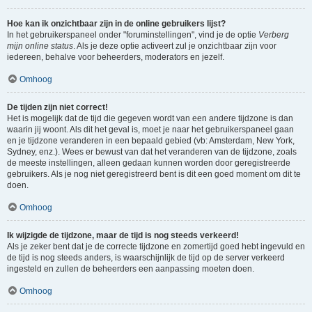
Hoe kan ik onzichtbaar zijn in de online gebruikers lijst?
In het gebruikerspaneel onder "foruminstellingen", vind je de optie
Verberg
mijn online status
. Als je deze optie activeert zul je onzichtbaar zijn voor
iedereen, behalve voor beheerders, moderators en jezelf.
Omhoog
De tijden zijn niet correct!
Het is mogelijk dat de tijd die gegeven wordt van een andere tijdzone is dan
waarin jij woont. Als dit het geval is, moet je naar het gebruikerspaneel gaan
en je tijdzone veranderen in een bepaald gebied (vb: Amsterdam, New York,
Sydney, enz.). Wees er bewust van dat het veranderen van de tijdzone, zoals
de meeste instellingen, alleen gedaan kunnen worden door geregistreerde
gebruikers. Als je nog niet geregistreerd bent is dit een goed moment om dit te
doen.
Omhoog
Ik wijzigde de tijdzone, maar de tijd is nog steeds verkeerd!
Als je zeker bent dat je de correcte tijdzone en zomertijd goed hebt ingevuld en
de tijd is nog steeds anders, is waarschijnlijk de tijd op de server verkeerd
ingesteld en zullen de beheerders een aanpassing moeten doen.
Omhoog