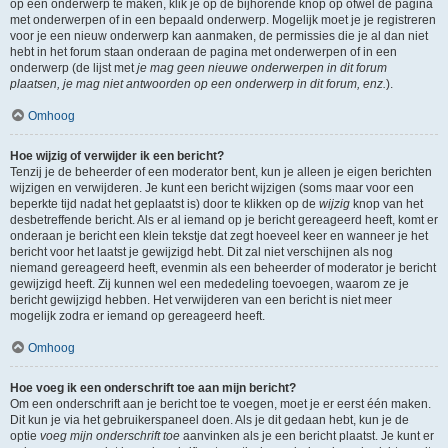
op een onderwerp te maken, klik je op de bijhorende knop op ofwel de pagina
met onderwerpen of in een bepaald onderwerp. Mogelijk moet je je registreren
voor je een nieuw onderwerp kan aanmaken, de permissies die je al dan niet
hebt in het forum staan onderaan de pagina met onderwerpen of in een
onderwerp (de lijst met
je mag geen nieuwe onderwerpen in dit forum
plaatsen, je mag niet antwoorden op een onderwerp in dit forum, enz.
).
Omhoog
Hoe wijzig of verwijder ik een bericht?
Tenzij je de beheerder of een moderator bent, kun je alleen je eigen berichten
wijzigen en verwijderen. Je kunt een bericht wijzigen (soms maar voor een
beperkte tijd nadat het geplaatst is) door te klikken op de
wijzig
knop van het
desbetreffende bericht. Als er al iemand op je bericht gereageerd heeft, komt er
onderaan je bericht een klein tekstje dat zegt hoeveel keer en wanneer je het
bericht voor het laatst je gewijzigd hebt. Dit zal niet verschijnen als nog
niemand gereageerd heeft, evenmin als een beheerder of moderator je bericht
gewijzigd heeft. Zij kunnen wel een mededeling toevoegen, waarom ze je
bericht gewijzigd hebben. Het verwijderen van een bericht is niet meer
mogelijk zodra er iemand op gereageerd heeft.
Omhoog
Hoe voeg ik een onderschrift toe aan mijn bericht?
Om een onderschrift aan je bericht toe te voegen, moet je er eerst één maken.
Dit kun je via het gebruikerspaneel doen. Als je dit gedaan hebt, kun je de
optie
voeg mijn onderschrift toe
aanvinken als je een bericht plaatst. Je kunt er