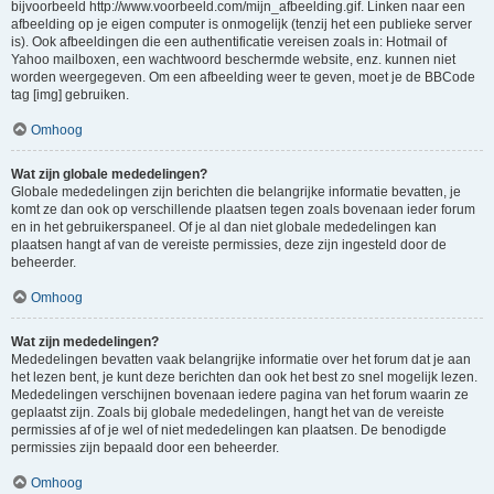
bijvoorbeeld http://www.voorbeeld.com/mijn_afbeelding.gif. Linken naar een
afbeelding op je eigen computer is onmogelijk (tenzij het een publieke server
is). Ook afbeeldingen die een authentificatie vereisen zoals in: Hotmail of
Yahoo mailboxen, een wachtwoord beschermde website, enz. kunnen niet
worden weergegeven. Om een afbeelding weer te geven, moet je de BBCode
tag [img] gebruiken.
Omhoog
Wat zijn globale mededelingen?
Globale mededelingen zijn berichten die belangrijke informatie bevatten, je
komt ze dan ook op verschillende plaatsen tegen zoals bovenaan ieder forum
en in het gebruikerspaneel. Of je al dan niet globale mededelingen kan
plaatsen hangt af van de vereiste permissies, deze zijn ingesteld door de
beheerder.
Omhoog
Wat zijn mededelingen?
Mededelingen bevatten vaak belangrijke informatie over het forum dat je aan
het lezen bent, je kunt deze berichten dan ook het best zo snel mogelijk lezen.
Mededelingen verschijnen bovenaan iedere pagina van het forum waarin ze
geplaatst zijn. Zoals bij globale mededelingen, hangt het van de vereiste
permissies af of je wel of niet mededelingen kan plaatsen. De benodigde
permissies zijn bepaald door een beheerder.
Omhoog