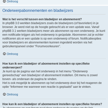
Omhoog
Onderwerpabonnementen en bladwijzers
Wat is het verschil tussen een bladwijzer en abonnement?
In phpBB 3.0 werkten bladwijzers zoals de bladwijzers (of favorieten) in je
browser. Je werd niet op de hoogte gebracht als er een update was. Vanaf
phpBB 3.1 werken bladwijzers meer als abonneren op een onderwerp. Je kunt
een notificatie krijgen als het onderwerp is geüpdate. Abonneren zal je echter
notificeren als er een update is op een onderwerp of forum. Notificatieopties
voor bladwijzers en abonnementen kunnen ingesteld worden via het
gebruikerspaneel onder “Forumvoorkeuren”.
Omhoog
Hoe kan ik een bladwijzer of abonnement instellen op specifieke
onderwerpen?
Je kunt op de pagina van het onderwerp in het menu “Onderwerp
gereedschap” een bladwijzer of abonnement instellen. Dit menu is zowel
boven- als onderaan de pagina te vinden.
Het is ook mogelijk te abonneren op het onderwerp door bij het reageren de
optie “Informeer me wanneer een reactie is geplaatst” aan te vinken.
Omhoog
Hoe kan ik een bladwijzer of abonnement instellen op specifieke forums?
Je abonneren op een forum gaat door onderaan de pagina op de link