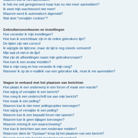
Ik heb me ooit geregistreerd maar kan nu niet meer aanmelden!?
Ik weet mijn wachtwoord niet meer!
Waarom word ik automatisch afgemeld?
Wat doet "verwijder cookies"?
Gebruikersvoorkeuren en instellingen
Hoe verander ik mijn instellingen?
Hoe kan ik onzichtbaar zijn in de online gebruikers lijst?
De tijden zijn niet correct!
Ik wijzigde de tijdzone, maar de tijd is nog steeds verkeerd!
Mijn taal zit niet in de lijst!
Wat zijn de afbeeldingen naast mijn gebruikersnaam?
Hoe kan ik een avatar instellen?
Wat is mijn rang en hoe verander ik mijn rang?
Wanneer ik op de e-maillink van een gebruiker klik, moet ik me aanmelden?
Vragen in verband met het plaatsen van berichten
Hoe plaats ik een onderwerp in een forum of maak een reactie?
Hoe wijzig of verwijder ik een bericht?
Hoe voeg ik een onderschrift toe aan mijn bericht?
Hoe maak ik een peiling?
Waarom kan ik niet meer peilingsopties toevoegen?
Hoe wijzig of verwijder ik een peiling?
Waarom kan ik een bepaald forum niet openen?
Waarom kan ik geen bijlagen toevoegen?
Waarom ontving ik een waarschuwing?
Hoe kan ik berichten aan een moderator melden?
Waarvoor dient de "Opslaan"-knop bij het plaatsen van een bericht?
Waarom moet mijn bericht goedgekeurd worden?