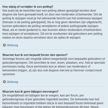
Hoe wijzig of verwijder ik een peiling?
Net zoals bij de berichten kan een peiling alleen gewijzigd worden door
degene die hem gemaakt heeft, en door een moderator of beheerder. Om de
peiling te wijzigen moet je het allereerste bericht van het onderwerp wijzigen
(hieraan is de peiling gekoppeld). Als er nog geen stemmen zijn uitgebracht,
kunnen gebruikers de peiling verwijderen of iedere peilingsoptie wijzigen.
Maar, als er reeds gestemd is, dan kunnen alleen moderators of beheerders
hem wijzigen of verwijderen. Dit om te voorkomen dat gebruikers een peiling
maken en deze daarna vervalsen door de opties te wijzigen.
Omhoog
Waarom kan ik een bepaald forum niet openen?
Sommige forums zijn mogelijk alleen toegankelijk voor bepaalde gebruikers of
gebruikersgroepen. Om berichten te zien, lezen, plaatsen, enz. heb je speciale
permissies nodig. Deze permissies kun je alleen van moderators of
beheerders krijgen, zij zijn dus ook degene met wie je hierover contact moet
opnemen.
Omhoog
Waarom kan ik geen bijlagen toevoegen?
De mogelijkheid om bijlagen toe te voegen, kan per forum, per
gebruikersgroep of per gebruiker ingesteld worden. De beheerder kan het
bijvoorbeeld zo ingesteld hebben dat je in een bepaald forum helemaal geen
bijlagen mag toevoegen of dat alleen de beheerdersgroep dit mag. Neem