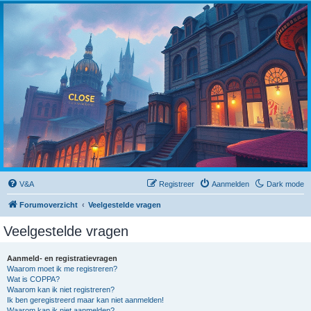
Close
V&A
Registreer
Aanmelden
Dark mode
Forumoverzicht
Veelgestelde vragen
Veelgestelde vragen
Aanmeld- en registratievragen
Waarom moet ik me registreren?
Wat is COPPA?
Waarom kan ik niet registreren?
Ik ben geregistreerd maar kan niet aanmelden!
Waarom kan ik niet aanmelden?