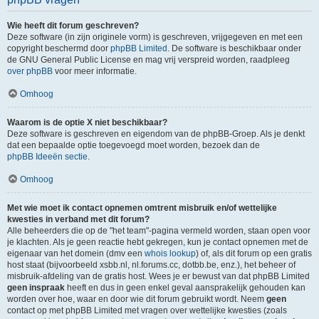
Wie heeft dit forum geschreven?
Deze software (in zijn originele vorm) is geschreven, vrijgegeven en met een
copyright beschermd door
phpBB Limited
. De software is beschikbaar onder
de GNU General Public License en mag vrij verspreid worden, raadpleeg
over phpBB
voor meer informatie.
Omhoog
Waarom is de optie X niet beschikbaar?
Deze software is geschreven en eigendom van de phpBB-Groep. Als je denkt
dat een bepaalde optie toegevoegd moet worden, bezoek dan de
phpBB Ideeën sectie
.
Omhoog
Met wie moet ik contact opnemen omtrent misbruik en/of wettelijke
kwesties in verband met dit forum?
Alle beheerders die op de "het team"-pagina vermeld worden, staan open voor
je klachten. Als je geen reactie hebt gekregen, kun je contact opnemen met de
eigenaar van het domein (dmv een
whois lookup
) of, als dit forum op een gratis
host staat (bijvoorbeeld xsbb.nl, nl.forums.cc, dotbb.be, enz.), het beheer of
misbruik-afdeling van de gratis host. Wees je er bewust van dat phpBB Limited
geen inspraak
heeft en dus in geen enkel geval aansprakelijk gehouden kan
worden over hoe, waar en door wie dit forum gebruikt wordt. Neem
geen
contact op met phpBB Limited met vragen over wettelijke kwesties (zoals