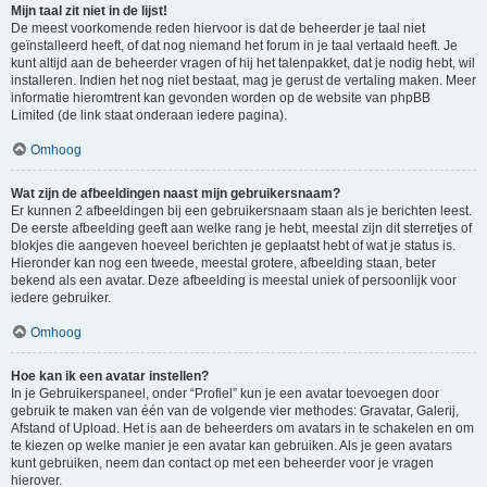
Mijn taal zit niet in de lijst!
De meest voorkomende reden hiervoor is dat de beheerder je taal niet
geïnstalleerd heeft, of dat nog niemand het forum in je taal vertaald heeft. Je
kunt altijd aan de beheerder vragen of hij het talenpakket, dat je nodig hebt, wil
installeren. Indien het nog niet bestaat, mag je gerust de vertaling maken. Meer
informatie hieromtrent kan gevonden worden op de website van phpBB
Limited (de link staat onderaan iedere pagina).
Omhoog
Wat zijn de afbeeldingen naast mijn gebruikersnaam?
Er kunnen 2 afbeeldingen bij een gebruikersnaam staan als je berichten leest.
De eerste afbeelding geeft aan welke rang je hebt, meestal zijn dit sterretjes of
blokjes die aangeven hoeveel berichten je geplaatst hebt of wat je status is.
Hieronder kan nog een tweede, meestal grotere, afbeelding staan, beter
bekend als een avatar. Deze afbeelding is meestal uniek of persoonlijk voor
iedere gebruiker.
Omhoog
Hoe kan ik een avatar instellen?
In je Gebruikerspaneel, onder “Profiel” kun je een avatar toevoegen door
gebruik te maken van één van de volgende vier methodes: Gravatar, Galerij,
Afstand of Upload. Het is aan de beheerders om avatars in te schakelen en om
te kiezen op welke manier je een avatar kan gebruiken. Als je geen avatars
kunt gebruiken, neem dan contact op met een beheerder voor je vragen
hierover.