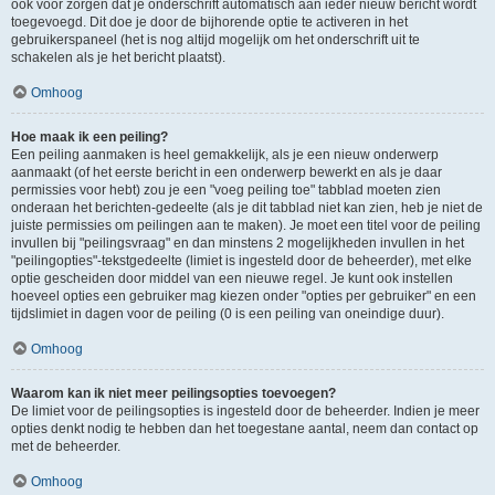
ook voor zorgen dat je onderschrift automatisch aan ieder nieuw bericht wordt
toegevoegd. Dit doe je door de bijhorende optie te activeren in het
gebruikerspaneel (het is nog altijd mogelijk om het onderschrift uit te
schakelen als je het bericht plaatst).
Omhoog
Hoe maak ik een peiling?
Een peiling aanmaken is heel gemakkelijk, als je een nieuw onderwerp
aanmaakt (of het eerste bericht in een onderwerp bewerkt en als je daar
permissies voor hebt) zou je een "voeg peiling toe" tabblad moeten zien
onderaan het berichten-gedeelte (als je dit tabblad niet kan zien, heb je niet de
juiste permissies om peilingen aan te maken). Je moet een titel voor de peiling
invullen bij "peilingsvraag" en dan minstens 2 mogelijkheden invullen in het
"peilingopties"-tekstgedeelte (limiet is ingesteld door de beheerder), met elke
optie gescheiden door middel van een nieuwe regel. Je kunt ook instellen
hoeveel opties een gebruiker mag kiezen onder "opties per gebruiker" en een
tijdslimiet in dagen voor de peiling (0 is een peiling van oneindige duur).
Omhoog
Waarom kan ik niet meer peilingsopties toevoegen?
De limiet voor de peilingsopties is ingesteld door de beheerder. Indien je meer
opties denkt nodig te hebben dan het toegestane aantal, neem dan contact op
met de beheerder.
Omhoog