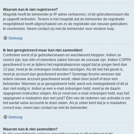
Waarom kan ik niet registreren?
Mogelijk heeft de beheerder je IP-adres verbannen, of de gebruikersnaam die
je opgeeft verboden. Tevens is het mogelijk dat de beheerder de registratie
mogelijkheid heeft uitgeschakeld om zo de registratie van nieuwe gebruikers
te voorkomen. Neem contact op met de beheerder voor verdere hulp.
Omhoog
Ik ben geregistreerd maar kan niet aanmelden!
Controleer eerst of je gebruikersnaam en wachtwoord kloppen. Indien ze
correct zijn, kan één of meerdere zaken hiervan de oorzaak zijn. Indien COPPA
geactiveerd is en je tijdens het registratieproces opgaf dat je jonger bent dan
13 jaar, moet je de ontvangen instructies opvolgen. Als dit niet het geval is,
moet je account dan geactiveerd worden? Sommige forums vereisen dat
iedere nieuwe account geactiveerd wordt, ofwel door jezelf of door een
beheerder. Wanneer je je geregistreerd hebt, werd ook medegedeeld of dit al
dan niet nodig is. Indien je een e-mail ontvangen hebt, moet je de daarin
opgegeven instructies volgen. Als je nooit een e-mail ontvangen hebt, was het
opgegeven e-mailadres dan wel juist? Één van de redenen van activatie is om
het aantal valse accounts te doen dalen. Als je zeker bent dat je e-mailadres
correct was, neem dan contact op met de beheerder.
Omhoog
Waarom kan ik niet aanmelden?
Er zijn verschillende redenen mogelijk waarom je dit probleem hebt.