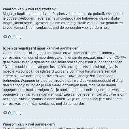
Waarom kan ik niet registreren?
Mogelijk heeft de beheerder je IP-adres verbannen, of de gebruikersnaam die
je opgeeft verboden. Tevens is het mogelijk dat de beheerder de registratie
mogelijkheid heeft uitgeschakeld om zo de registratie van nieuwe gebruikers
te voorkomen. Neem contact op met de beheerder voor verdere hulp.
Omhoog
Ik ben geregistreerd maar kan niet aanmelden!
Controleer eerst of je gebruikersnaam en wachtwoord kloppen. Indien ze
correct zijn, kan één of meerdere zaken hiervan de oorzaak zijn. Indien COPPA
geactiveerd is en je tijdens het registratieproces opgaf dat je jonger bent dan
13 jaar, moet je de ontvangen instructies opvolgen. Als dit niet het geval is,
moet je account dan geactiveerd worden? Sommige forums vereisen dat
iedere nieuwe account geactiveerd wordt, ofwel door jezelf of door een
beheerder. Wanneer je je geregistreerd hebt, werd ook medegedeeld of dit al
dan niet nodig is. Indien je een e-mail ontvangen hebt, moet je de daarin
opgegeven instructies volgen. Als je nooit een e-mail ontvangen hebt, was het
opgegeven e-mailadres dan wel juist? Één van de redenen van activatie is om
het aantal valse accounts te doen dalen. Als je zeker bent dat je e-mailadres
correct was, neem dan contact op met de beheerder.
Omhoog
Waarom kan ik niet aanmelden?
Er zijn verschillende redenen mogelijk waarom je dit probleem hebt.