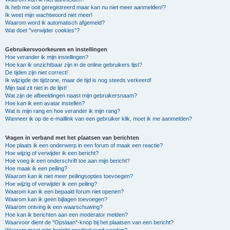
Ik heb me ooit geregistreerd maar kan nu niet meer aanmelden!?
Ik weet mijn wachtwoord niet meer!
Waarom word ik automatisch afgemeld?
Wat doet "verwijder cookies"?
Gebruikersvoorkeuren en instellingen
Hoe verander ik mijn instellingen?
Hoe kan ik onzichtbaar zijn in de online gebruikers lijst?
De tijden zijn niet correct!
Ik wijzigde de tijdzone, maar de tijd is nog steeds verkeerd!
Mijn taal zit niet in de lijst!
Wat zijn de afbeeldingen naast mijn gebruikersnaam?
Hoe kan ik een avatar instellen?
Wat is mijn rang en hoe verander ik mijn rang?
Wanneer ik op de e-maillink van een gebruiker klik, moet ik me aanmelden?
Vragen in verband met het plaatsen van berichten
Hoe plaats ik een onderwerp in een forum of maak een reactie?
Hoe wijzig of verwijder ik een bericht?
Hoe voeg ik een onderschrift toe aan mijn bericht?
Hoe maak ik een peiling?
Waarom kan ik niet meer peilingsopties toevoegen?
Hoe wijzig of verwijder ik een peiling?
Waarom kan ik een bepaald forum niet openen?
Waarom kan ik geen bijlagen toevoegen?
Waarom ontving ik een waarschuwing?
Hoe kan ik berichten aan een moderator melden?
Waarvoor dient de "Opslaan"-knop bij het plaatsen van een bericht?
Waarom moet mijn bericht goedgekeurd worden?