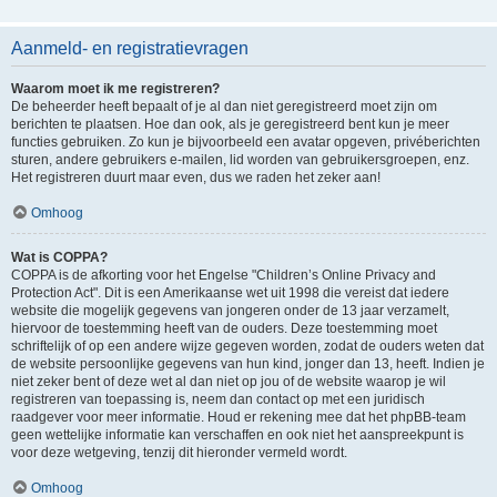
Aanmeld- en registratievragen
Waarom moet ik me registreren?
De beheerder heeft bepaalt of je al dan niet geregistreerd moet zijn om
berichten te plaatsen. Hoe dan ook, als je geregistreerd bent kun je meer
functies gebruiken. Zo kun je bijvoorbeeld een avatar opgeven, privéberichten
sturen, andere gebruikers e-mailen, lid worden van gebruikersgroepen, enz.
Het registreren duurt maar even, dus we raden het zeker aan!
Omhoog
Wat is COPPA?
COPPA is de afkorting voor het Engelse "Children’s Online Privacy and
Protection Act". Dit is een Amerikaanse wet uit 1998 die vereist dat iedere
website die mogelijk gegevens van jongeren onder de 13 jaar verzamelt,
hiervoor de toestemming heeft van de ouders. Deze toestemming moet
schriftelijk of op een andere wijze gegeven worden, zodat de ouders weten dat
de website persoonlijke gegevens van hun kind, jonger dan 13, heeft. Indien je
niet zeker bent of deze wet al dan niet op jou of de website waarop je wil
registreren van toepassing is, neem dan contact op met een juridisch
raadgever voor meer informatie. Houd er rekening mee dat het phpBB-team
geen wettelijke informatie kan verschaffen en ook niet het aanspreekpunt is
voor deze wetgeving, tenzij dit hieronder vermeld wordt.
Omhoog