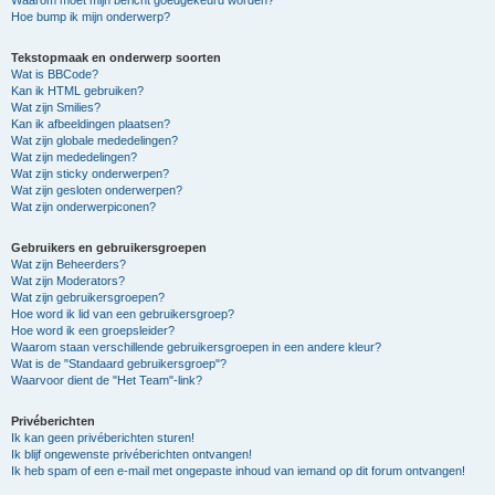
Hoe bump ik mijn onderwerp?
Tekstopmaak en onderwerp soorten
Wat is BBCode?
Kan ik HTML gebruiken?
Wat zijn Smilies?
Kan ik afbeeldingen plaatsen?
Wat zijn globale mededelingen?
Wat zijn mededelingen?
Wat zijn sticky onderwerpen?
Wat zijn gesloten onderwerpen?
Wat zijn onderwerpiconen?
Gebruikers en gebruikersgroepen
Wat zijn Beheerders?
Wat zijn Moderators?
Wat zijn gebruikersgroepen?
Hoe word ik lid van een gebruikersgroep?
Hoe word ik een groepsleider?
Waarom staan verschillende gebruikersgroepen in een andere kleur?
Wat is de "Standaard gebruikersgroep"?
Waarvoor dient de "Het Team"-link?
Privéberichten
Ik kan geen privéberichten sturen!
Ik blijf ongewenste privéberichten ontvangen!
Ik heb spam of een e-mail met ongepaste inhoud van iemand op dit forum ontvangen!