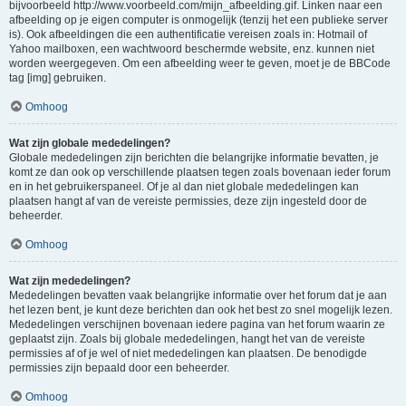
bijvoorbeeld http://www.voorbeeld.com/mijn_afbeelding.gif. Linken naar een
afbeelding op je eigen computer is onmogelijk (tenzij het een publieke server
is). Ook afbeeldingen die een authentificatie vereisen zoals in: Hotmail of
Yahoo mailboxen, een wachtwoord beschermde website, enz. kunnen niet
worden weergegeven. Om een afbeelding weer te geven, moet je de BBCode
tag [img] gebruiken.
Omhoog
Wat zijn globale mededelingen?
Globale mededelingen zijn berichten die belangrijke informatie bevatten, je
komt ze dan ook op verschillende plaatsen tegen zoals bovenaan ieder forum
en in het gebruikerspaneel. Of je al dan niet globale mededelingen kan
plaatsen hangt af van de vereiste permissies, deze zijn ingesteld door de
beheerder.
Omhoog
Wat zijn mededelingen?
Mededelingen bevatten vaak belangrijke informatie over het forum dat je aan
het lezen bent, je kunt deze berichten dan ook het best zo snel mogelijk lezen.
Mededelingen verschijnen bovenaan iedere pagina van het forum waarin ze
geplaatst zijn. Zoals bij globale mededelingen, hangt het van de vereiste
permissies af of je wel of niet mededelingen kan plaatsen. De benodigde
permissies zijn bepaald door een beheerder.
Omhoog