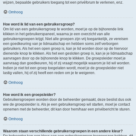
wijzen, bepaalde gebruikers toegang tot een privéforum te verlenen, enz.
Omhoog
Hoe word ik lid van een gebruikersgroep?
Om lid van een gebruikersgroep te worden, moet je op de bijhorende link
klikken in het gebruikerspaneel, waarna je een overzicht van alle
gebruikersgroepen krijgt. Niet alle groepen zijn vrij toegankelijk, ze vereisen
een goedkeuring van je lidmaatschap en hebben soms zelf verborgen
gebruikers. Als het een open groep is, kan je lid worden door op de hiervoor
dienende knop te klikken. Als het een gesloten groep is, kan je je lidmaatschap
aanvragen door op de bijhorende knop te klikken. De groepsleider moet je
aanvraag dan goedkeuren, hij of zij vraagt mogelijk waarom je lid wil worden.
Indien je niet tot een groep toegelaten wordt, moet je de groepsleider niet
lastig vallen, hij of zij heeft een reden om je te weigeren.
Omhoog
Hoe word ik een groepsleider?
Gebruikersgroepen worden door de beheerder gemaakt, deze beslist dus ook
wie de groepsleider is. Als je een gebruikersgroep wil starten, moet je contact
opnemen met de beheerder, dit kan door hem/haar een privébericht te sturen.
Omhoog
Waarom staan verschillende gebruikersgroepen in een andere kleur?
De beheerder kan een kleur aan een gebruikersgroep toegewezen hebben, dit