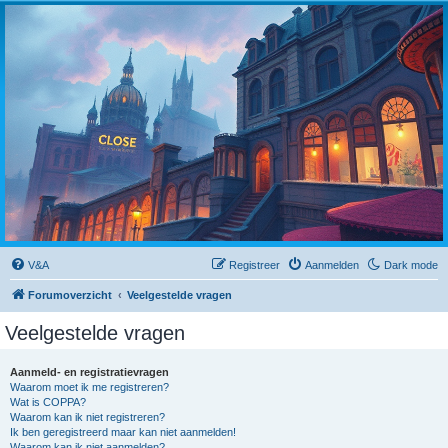
Close
V&A
Registreer
Aanmelden
Dark mode
Forumoverzicht
Veelgestelde vragen
Veelgestelde vragen
Aanmeld- en registratievragen
Waarom moet ik me registreren?
Wat is COPPA?
Waarom kan ik niet registreren?
Ik ben geregistreerd maar kan niet aanmelden!
Waarom kan ik niet aanmelden?