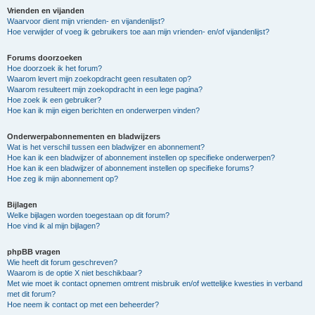
Vrienden en vijanden
Waarvoor dient mijn vrienden- en vijandenlijst?
Hoe verwijder of voeg ik gebruikers toe aan mijn vrienden- en/of vijandenlijst?
Forums doorzoeken
Hoe doorzoek ik het forum?
Waarom levert mijn zoekopdracht geen resultaten op?
Waarom resulteert mijn zoekopdracht in een lege pagina?
Hoe zoek ik een gebruiker?
Hoe kan ik mijn eigen berichten en onderwerpen vinden?
Onderwerpabonnementen en bladwijzers
Wat is het verschil tussen een bladwijzer en abonnement?
Hoe kan ik een bladwijzer of abonnement instellen op specifieke onderwerpen?
Hoe kan ik een bladwijzer of abonnement instellen op specifieke forums?
Hoe zeg ik mijn abonnement op?
Bijlagen
Welke bijlagen worden toegestaan op dit forum?
Hoe vind ik al mijn bijlagen?
phpBB vragen
Wie heeft dit forum geschreven?
Waarom is de optie X niet beschikbaar?
Met wie moet ik contact opnemen omtrent misbruik en/of wettelijke kwesties in verband
met dit forum?
Hoe neem ik contact op met een beheerder?