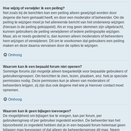
Hoe wijzig of verwijder ik een peiling?
Net zoals bij de berichten kan een peiling alleen gewijzigd worden door
degene die hem gemaakt heeft, en door een moderator of beheerder. Om de
peiling te wijzigen moet je het allereerste bericht van het onderwerp wijzigen
(hieraan is de peiling gekoppeld). Als er nog geen stemmen zijn uitgebracht,
kunnen gebruikers de peiling verwijderen of iedere peilingsoptie wijzigen.
Maar, als er reeds gestemd is, dan kunnen alleen moderators of beheerders
hem wijzigen of verwijderen. Dit om te voorkomen dat gebruikers een peiling
maken en deze daarna vervalsen door de opties te wijzigen.
Omhoog
Waarom kan ik een bepaald forum niet openen?
Sommige forums zijn mogelijk alleen toegankelijk voor bepaalde gebruikers of
gebruikersgroepen. Om berichten te zien, lezen, plaatsen, enz. heb je speciale
permissies nodig. Deze permissies kun je alleen van moderators of
beheerders krijgen, zij zijn dus ook degene met wie je hierover contact moet
opnemen.
Omhoog
Waarom kan ik geen bijlagen toevoegen?
De mogelijkheid om bijlagen toe te voegen, kan per forum, per
gebruikersgroep of per gebruiker ingesteld worden. De beheerder kan het
bijvoorbeeld zo ingesteld hebben dat je in een bepaald forum helemaal geen
bijlagen mag toevoegen of dat alleen de beheerdersgroep dit mag. Neem