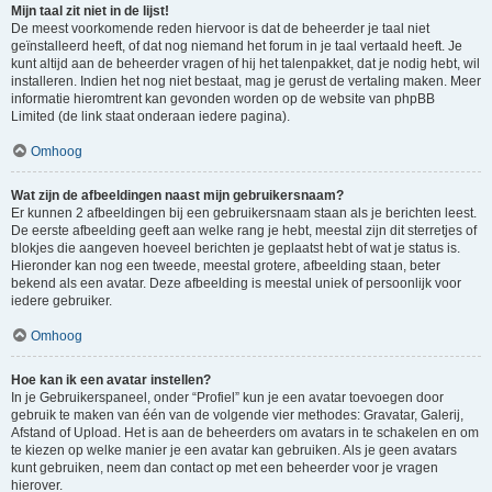
Mijn taal zit niet in de lijst!
De meest voorkomende reden hiervoor is dat de beheerder je taal niet
geïnstalleerd heeft, of dat nog niemand het forum in je taal vertaald heeft. Je
kunt altijd aan de beheerder vragen of hij het talenpakket, dat je nodig hebt, wil
installeren. Indien het nog niet bestaat, mag je gerust de vertaling maken. Meer
informatie hieromtrent kan gevonden worden op de website van phpBB
Limited (de link staat onderaan iedere pagina).
Omhoog
Wat zijn de afbeeldingen naast mijn gebruikersnaam?
Er kunnen 2 afbeeldingen bij een gebruikersnaam staan als je berichten leest.
De eerste afbeelding geeft aan welke rang je hebt, meestal zijn dit sterretjes of
blokjes die aangeven hoeveel berichten je geplaatst hebt of wat je status is.
Hieronder kan nog een tweede, meestal grotere, afbeelding staan, beter
bekend als een avatar. Deze afbeelding is meestal uniek of persoonlijk voor
iedere gebruiker.
Omhoog
Hoe kan ik een avatar instellen?
In je Gebruikerspaneel, onder “Profiel” kun je een avatar toevoegen door
gebruik te maken van één van de volgende vier methodes: Gravatar, Galerij,
Afstand of Upload. Het is aan de beheerders om avatars in te schakelen en om
te kiezen op welke manier je een avatar kan gebruiken. Als je geen avatars
kunt gebruiken, neem dan contact op met een beheerder voor je vragen
hierover.