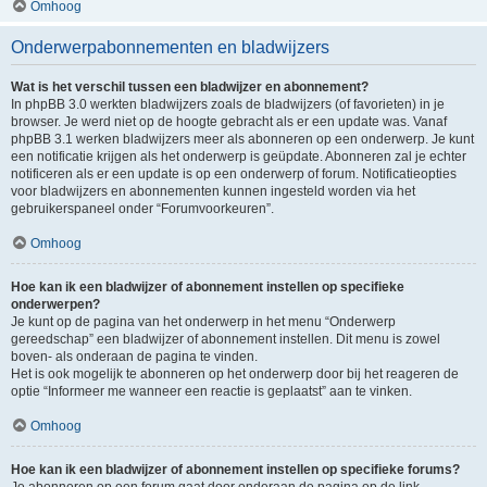
Omhoog
Onderwerpabonnementen en bladwijzers
Wat is het verschil tussen een bladwijzer en abonnement?
In phpBB 3.0 werkten bladwijzers zoals de bladwijzers (of favorieten) in je
browser. Je werd niet op de hoogte gebracht als er een update was. Vanaf
phpBB 3.1 werken bladwijzers meer als abonneren op een onderwerp. Je kunt
een notificatie krijgen als het onderwerp is geüpdate. Abonneren zal je echter
notificeren als er een update is op een onderwerp of forum. Notificatieopties
voor bladwijzers en abonnementen kunnen ingesteld worden via het
gebruikerspaneel onder “Forumvoorkeuren”.
Omhoog
Hoe kan ik een bladwijzer of abonnement instellen op specifieke
onderwerpen?
Je kunt op de pagina van het onderwerp in het menu “Onderwerp
gereedschap” een bladwijzer of abonnement instellen. Dit menu is zowel
boven- als onderaan de pagina te vinden.
Het is ook mogelijk te abonneren op het onderwerp door bij het reageren de
optie “Informeer me wanneer een reactie is geplaatst” aan te vinken.
Omhoog
Hoe kan ik een bladwijzer of abonnement instellen op specifieke forums?
Je abonneren op een forum gaat door onderaan de pagina op de link