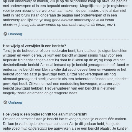
op een onderwerp te maken, klik je op de bijhorende knop op ofwel de pagina
met onderwerpen of in een bepaald onderwerp. Mogelijk moet je je registreren
voor je een nieuw onderwerp kan aanmaken, de permissies die je al dan niet
hebt in het forum staan onderaan de pagina met onderwerpen of in een
onderwerp (de lijst met
je mag geen nieuwe onderwerpen in dit forum
plaatsen, je mag niet antwoorden op een onderwerp in dit forum, enz.
).
Omhoog
Hoe wijzig of verwijder ik een bericht?
Tenzij je de beheerder of een moderator bent, kun je alleen je eigen berichten
wijzigen en verwijderen. Je kunt een bericht wijzigen (soms maar voor een
beperkte tijd nadat het geplaatst is) door te klikken op de
wijzig
knop van het
desbetreffende bericht. Als er al iemand op je bericht gereageerd heeft, komt er
onderaan je bericht een klein tekstje dat zegt hoeveel keer en wanneer je het
bericht voor het laatst je gewijzigd hebt. Dit zal niet verschijnen als nog
niemand gereageerd heeft, evenmin als een beheerder of moderator je bericht
gewijzigd heeft. Zij kunnen wel een mededeling toevoegen, waarom ze je
bericht gewijzigd hebben. Het verwijderen van een bericht is niet meer
mogelijk zodra er iemand op gereageerd heeft.
Omhoog
Hoe voeg ik een onderschrift toe aan mijn bericht?
Om een onderschrift aan je bericht toe te voegen, moet je er eerst één maken.
Dit kun je via het gebruikerspaneel doen. Als je dit gedaan hebt, kun je de
optie
voeg mijn onderschrift toe
aanvinken als je een bericht plaatst. Je kunt er