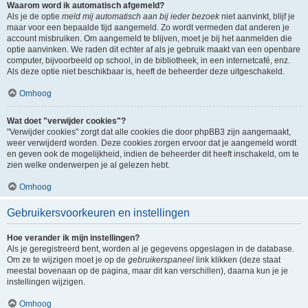
Waarom word ik automatisch afgemeld?
Als je de optie
meld mij automatisch aan bij ieder bezoek
niet aanvinkt, blijf je
maar voor een bepaalde tijd aangemeld. Zo wordt vermeden dat anderen je
account misbruiken. Om aangemeld te blijven, moet je bij het aanmelden die
optie aanvinken. We raden dit echter af als je gebruik maakt van een openbare
computer, bijvoorbeeld op school, in de bibliotheek, in een internetcafé, enz.
Als deze optie niet beschikbaar is, heeft de beheerder deze uitgeschakeld.
Omhoog
Wat doet "verwijder cookies"?
"Verwijder cookies" zorgt dat alle cookies die door phpBB3 zijn aangemaakt,
weer verwijderd worden. Deze cookies zorgen ervoor dat je aangemeld wordt
en geven ook de mogelijkheid, indien de beheerder dit heeft inschakeld, om te
zien welke onderwerpen je al gelezen hebt.
Omhoog
Gebruikersvoorkeuren en instellingen
Hoe verander ik mijn instellingen?
Als je geregistreerd bent, worden al je gegevens opgeslagen in de database.
Om ze te wijzigen moet je op de
gebruikerspaneel
link klikken (deze staat
meestal bovenaan op de pagina, maar dit kan verschillen), daarna kun je je
instellingen wijzigen.
Omhoog