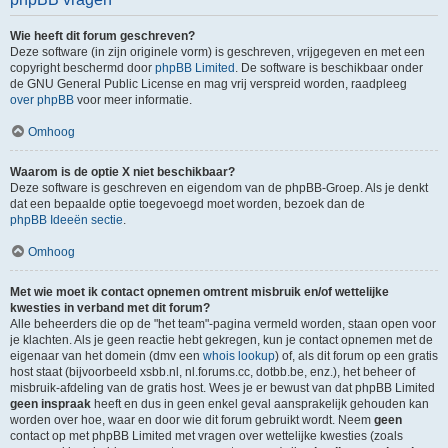
Wie heeft dit forum geschreven?
Deze software (in zijn originele vorm) is geschreven, vrijgegeven en met een
copyright beschermd door
phpBB Limited
. De software is beschikbaar onder
de GNU General Public License en mag vrij verspreid worden, raadpleeg
over phpBB
voor meer informatie.
Omhoog
Waarom is de optie X niet beschikbaar?
Deze software is geschreven en eigendom van de phpBB-Groep. Als je denkt
dat een bepaalde optie toegevoegd moet worden, bezoek dan de
phpBB Ideeën sectie
.
Omhoog
Met wie moet ik contact opnemen omtrent misbruik en/of wettelijke
kwesties in verband met dit forum?
Alle beheerders die op de "het team"-pagina vermeld worden, staan open voor
je klachten. Als je geen reactie hebt gekregen, kun je contact opnemen met de
eigenaar van het domein (dmv een
whois lookup
) of, als dit forum op een gratis
host staat (bijvoorbeeld xsbb.nl, nl.forums.cc, dotbb.be, enz.), het beheer of
misbruik-afdeling van de gratis host. Wees je er bewust van dat phpBB Limited
geen inspraak
heeft en dus in geen enkel geval aansprakelijk gehouden kan
worden over hoe, waar en door wie dit forum gebruikt wordt. Neem
geen
contact op met phpBB Limited met vragen over wettelijke kwesties (zoals