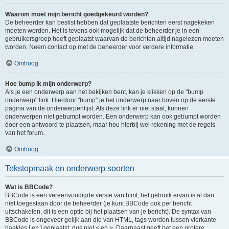
Waarom moet mijn bericht goedgekeurd worden?
De beheerder kan beslist hebben dat geplaatste berichten eerst nagekeken
moeten worden. Het is tevens ook mogelijk dat de beheerder je in een
gebruikersgroep heeft geplaatst waarvan de berichten altijd nagelezen moeten
worden. Neem contact op met de beheerder voor verdere informatie.
Omhoog
Hoe bump ik mijn onderwerp?
Als je een onderwerp aan het bekijken bent, kan je klikken op de "bump
onderwerp" link. Hierdoor "bump" je het onderwerp naar boven op de eerste
pagina van de onderwerpenlijst. Als deze link er niet staat, kunnen
onderwerpen niet gebumpt worden. Een onderwerp kan ook gebumpt worden
door een antwoord te plaatsen, maar hou hierbij wel rekening met de regels
van het forum.
Omhoog
Tekstopmaak en onderwerp soorten
Wat is BBCode?
BBCode is een vereenvoudigde versie van html, het gebruik ervan is al dan
niet toegestaan door de beheerder (je kunt BBCode ook per bericht
uitschakelen, dit is een optie bij het plaatsen van je bericht). De syntax van
BBCode is ongeveer gelijk aan die van HTML, tags worden tussen vierkante
haakjes [ en ] geplaatst, dus niet < en >. Daarnaast geeft het een grotere