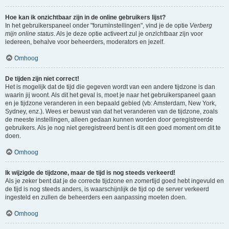
Hoe kan ik onzichtbaar zijn in de online gebruikers lijst?
In het gebruikerspaneel onder "foruminstellingen", vind je de optie
Verberg
mijn online status
. Als je deze optie activeert zul je onzichtbaar zijn voor
iedereen, behalve voor beheerders, moderators en jezelf.
Omhoog
De tijden zijn niet correct!
Het is mogelijk dat de tijd die gegeven wordt van een andere tijdzone is dan
waarin jij woont. Als dit het geval is, moet je naar het gebruikerspaneel gaan
en je tijdzone veranderen in een bepaald gebied (vb: Amsterdam, New York,
Sydney, enz.). Wees er bewust van dat het veranderen van de tijdzone, zoals
de meeste instellingen, alleen gedaan kunnen worden door geregistreerde
gebruikers. Als je nog niet geregistreerd bent is dit een goed moment om dit te
doen.
Omhoog
Ik wijzigde de tijdzone, maar de tijd is nog steeds verkeerd!
Als je zeker bent dat je de correcte tijdzone en zomertijd goed hebt ingevuld en
de tijd is nog steeds anders, is waarschijnlijk de tijd op de server verkeerd
ingesteld en zullen de beheerders een aanpassing moeten doen.
Omhoog