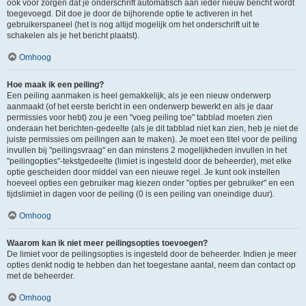
ook voor zorgen dat je onderschrift automatisch aan ieder nieuw bericht wordt
toegevoegd. Dit doe je door de bijhorende optie te activeren in het
gebruikerspaneel (het is nog altijd mogelijk om het onderschrift uit te
schakelen als je het bericht plaatst).
Omhoog
Hoe maak ik een peiling?
Een peiling aanmaken is heel gemakkelijk, als je een nieuw onderwerp
aanmaakt (of het eerste bericht in een onderwerp bewerkt en als je daar
permissies voor hebt) zou je een "voeg peiling toe" tabblad moeten zien
onderaan het berichten-gedeelte (als je dit tabblad niet kan zien, heb je niet de
juiste permissies om peilingen aan te maken). Je moet een titel voor de peiling
invullen bij "peilingsvraag" en dan minstens 2 mogelijkheden invullen in het
"peilingopties"-tekstgedeelte (limiet is ingesteld door de beheerder), met elke
optie gescheiden door middel van een nieuwe regel. Je kunt ook instellen
hoeveel opties een gebruiker mag kiezen onder "opties per gebruiker" en een
tijdslimiet in dagen voor de peiling (0 is een peiling van oneindige duur).
Omhoog
Waarom kan ik niet meer peilingsopties toevoegen?
De limiet voor de peilingsopties is ingesteld door de beheerder. Indien je meer
opties denkt nodig te hebben dan het toegestane aantal, neem dan contact op
met de beheerder.
Omhoog