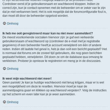
Controleer eerst of je gebruikersnaam en wachtwoord kloppen. Indien ze
correct zijn, kun je contact opnemen met de beheerder om er zeker van te zijn
dat je niet verbannen bent. Het is ook mogelijk dat de forumconfiguratie fout is,
dan moet dit door de beheerder opgelost worden.
Omhoog
Ik heb me ooit geregistreerd maar kan nu niet meer aanmelden!?
De meest voorkomende oorzaken hiervoor zijn: je gaf een verkeerde
gebruikersnaam of wachtwoord op (controleer de e-mail met je registratie
gegevens) of een beheerder heeft je account verwijderd om één of andere
reden. Indien dit laatste het geval is, heb je dan ooit een bericht geplaatst? Het
is normaal dat forums om de zoveel tijd gebruikers, die nog geen berichten
geplaatst hebben, verwijderen. Dit doen ze om de database qua omvang te
verkleinen. Probeer je opnieuw te registreren en meng je in de discussies.
Omhoog
Ik weet mijn wachtwoord niet meer!
Geen paniek! Je kan je huidige wachtwoord niet terug krijgen, maar er is wel
een mogelijkheid om deze te resetten. Hiervoor moet je naar de
aanmeldpagina gaan en klikken op
wachtwoord vergeten?
. Volg de instructies
op het scherm en even later kan je je weer aanmelden.
Omhoog