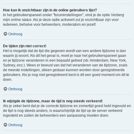
Hoe kan ik onzichtbaar zijn in de online gebruikers lijst?
In het gebruikerspaneel onder "foruminstellingen", vind je de optie
Verberg
mijn online status
. Als je deze optie activeert zul je onzichtbaar zijn voor
iedereen, behalve voor beheerders, moderators en jezelf.
Omhoog
De tijden zijn niet correct!
Het is mogelijk dat de tijd die gegeven wordt van een andere tijdzone is dan
waarin jij woont. Als dit het geval is, moet je naar het gebruikerspaneel gaan
en je tijdzone veranderen in een bepaald gebied (vb: Amsterdam, New York,
Sydney, enz.). Wees er bewust van dat het veranderen van de tijdzone, zoals
de meeste instellingen, alleen gedaan kunnen worden door geregistreerde
gebruikers. Als je nog niet geregistreerd bent is dit een goed moment om dit te
doen.
Omhoog
Ik wijzigde de tijdzone, maar de tijd is nog steeds verkeerd!
Als je zeker bent dat je de correcte tijdzone en zomertijd goed hebt ingevuld en
de tijd is nog steeds anders, is waarschijnlijk de tijd op de server verkeerd
ingesteld en zullen de beheerders een aanpassing moeten doen.
Omhoog