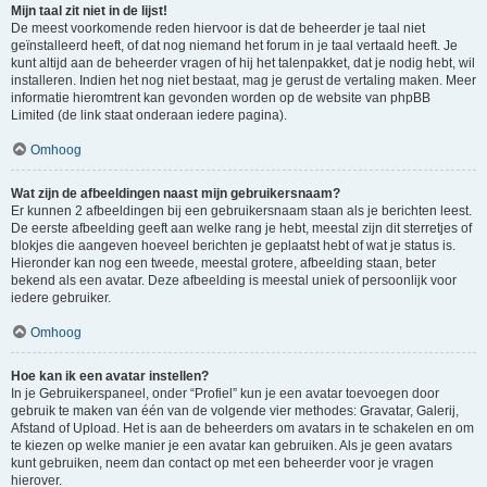
Mijn taal zit niet in de lijst!
De meest voorkomende reden hiervoor is dat de beheerder je taal niet
geïnstalleerd heeft, of dat nog niemand het forum in je taal vertaald heeft. Je
kunt altijd aan de beheerder vragen of hij het talenpakket, dat je nodig hebt, wil
installeren. Indien het nog niet bestaat, mag je gerust de vertaling maken. Meer
informatie hieromtrent kan gevonden worden op de website van phpBB
Limited (de link staat onderaan iedere pagina).
Omhoog
Wat zijn de afbeeldingen naast mijn gebruikersnaam?
Er kunnen 2 afbeeldingen bij een gebruikersnaam staan als je berichten leest.
De eerste afbeelding geeft aan welke rang je hebt, meestal zijn dit sterretjes of
blokjes die aangeven hoeveel berichten je geplaatst hebt of wat je status is.
Hieronder kan nog een tweede, meestal grotere, afbeelding staan, beter
bekend als een avatar. Deze afbeelding is meestal uniek of persoonlijk voor
iedere gebruiker.
Omhoog
Hoe kan ik een avatar instellen?
In je Gebruikerspaneel, onder “Profiel” kun je een avatar toevoegen door
gebruik te maken van één van de volgende vier methodes: Gravatar, Galerij,
Afstand of Upload. Het is aan de beheerders om avatars in te schakelen en om
te kiezen op welke manier je een avatar kan gebruiken. Als je geen avatars
kunt gebruiken, neem dan contact op met een beheerder voor je vragen
hierover.