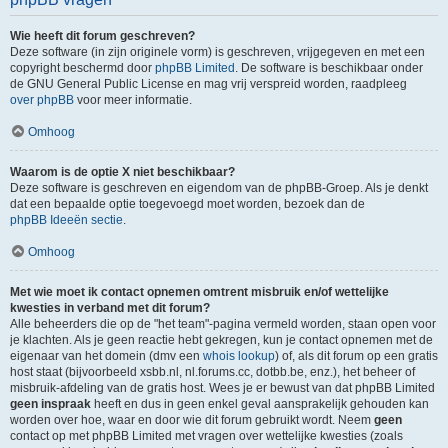
Wie heeft dit forum geschreven?
Deze software (in zijn originele vorm) is geschreven, vrijgegeven en met een
copyright beschermd door
phpBB Limited
. De software is beschikbaar onder
de GNU General Public License en mag vrij verspreid worden, raadpleeg
over phpBB
voor meer informatie.
Omhoog
Waarom is de optie X niet beschikbaar?
Deze software is geschreven en eigendom van de phpBB-Groep. Als je denkt
dat een bepaalde optie toegevoegd moet worden, bezoek dan de
phpBB Ideeën sectie
.
Omhoog
Met wie moet ik contact opnemen omtrent misbruik en/of wettelijke
kwesties in verband met dit forum?
Alle beheerders die op de "het team"-pagina vermeld worden, staan open voor
je klachten. Als je geen reactie hebt gekregen, kun je contact opnemen met de
eigenaar van het domein (dmv een
whois lookup
) of, als dit forum op een gratis
host staat (bijvoorbeeld xsbb.nl, nl.forums.cc, dotbb.be, enz.), het beheer of
misbruik-afdeling van de gratis host. Wees je er bewust van dat phpBB Limited
geen inspraak
heeft en dus in geen enkel geval aansprakelijk gehouden kan
worden over hoe, waar en door wie dit forum gebruikt wordt. Neem
geen
contact op met phpBB Limited met vragen over wettelijke kwesties (zoals