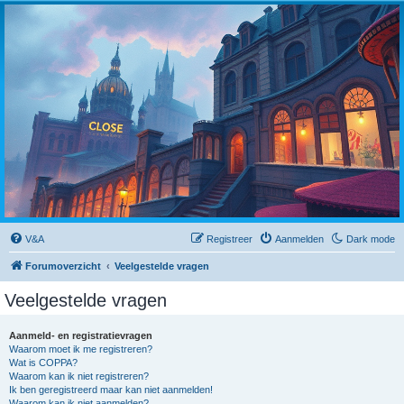
Close
V&A
Registreer
Aanmelden
Dark mode
Forumoverzicht
Veelgestelde vragen
Veelgestelde vragen
Aanmeld- en registratievragen
Waarom moet ik me registreren?
Wat is COPPA?
Waarom kan ik niet registreren?
Ik ben geregistreerd maar kan niet aanmelden!
Waarom kan ik niet aanmelden?