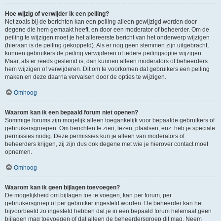
Hoe wijzig of verwijder ik een peiling?
Net zoals bij de berichten kan een peiling alleen gewijzigd worden door
degene die hem gemaakt heeft, en door een moderator of beheerder. Om de
peiling te wijzigen moet je het allereerste bericht van het onderwerp wijzigen
(hieraan is de peiling gekoppeld). Als er nog geen stemmen zijn uitgebracht,
kunnen gebruikers de peiling verwijderen of iedere peilingsoptie wijzigen.
Maar, als er reeds gestemd is, dan kunnen alleen moderators of beheerders
hem wijzigen of verwijderen. Dit om te voorkomen dat gebruikers een peiling
maken en deze daarna vervalsen door de opties te wijzigen.
Omhoog
Waarom kan ik een bepaald forum niet openen?
Sommige forums zijn mogelijk alleen toegankelijk voor bepaalde gebruikers of
gebruikersgroepen. Om berichten te zien, lezen, plaatsen, enz. heb je speciale
permissies nodig. Deze permissies kun je alleen van moderators of
beheerders krijgen, zij zijn dus ook degene met wie je hierover contact moet
opnemen.
Omhoog
Waarom kan ik geen bijlagen toevoegen?
De mogelijkheid om bijlagen toe te voegen, kan per forum, per
gebruikersgroep of per gebruiker ingesteld worden. De beheerder kan het
bijvoorbeeld zo ingesteld hebben dat je in een bepaald forum helemaal geen
bijlagen mag toevoegen of dat alleen de beheerdersgroep dit mag. Neem