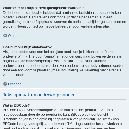
Waarom moet mijn bericht goedgekeurd worden?
De beheerder kan beslist hebben dat geplaatste berichten eerst nagekeken
moeten worden. Het is tevens ook mogelijk dat de beheerder je in een
gebruikersgroep heeft geplaatst waarvan de berichten altijd nagelezen moeten
worden. Neem contact op met de beheerder voor verdere informatie.
Omhoog
Hoe bump ik mijn onderwerp?
Als je een onderwerp aan het bekijken bent, kan je klikken op de "bump
onderwerp" link. Hierdoor "bump" je het onderwerp naar boven op de eerste
pagina van de onderwerpenlijst. Als deze link er niet staat, kunnen
onderwerpen niet gebumpt worden. Een onderwerp kan ook gebumpt worden
door een antwoord te plaatsen, maar hou hierbij wel rekening met de regels
van het forum.
Omhoog
Tekstopmaak en onderwerp soorten
Wat is BBCode?
BBCode is een vereenvoudigde versie van html, het gebruik ervan is al dan
niet toegestaan door de beheerder (je kunt BBCode ook per bericht
uitschakelen, dit is een optie bij het plaatsen van je bericht). De syntax van
BBCode is ongeveer gelijk aan die van HTML, tags worden tussen vierkante
haakjes [ en ] geplaatst, dus niet < en >. Daarnaast geeft het een grotere