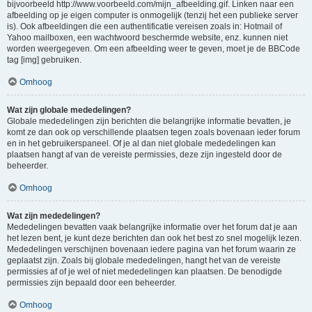
bijvoorbeeld http://www.voorbeeld.com/mijn_afbeelding.gif. Linken naar een
afbeelding op je eigen computer is onmogelijk (tenzij het een publieke server
is). Ook afbeeldingen die een authentificatie vereisen zoals in: Hotmail of
Yahoo mailboxen, een wachtwoord beschermde website, enz. kunnen niet
worden weergegeven. Om een afbeelding weer te geven, moet je de BBCode
tag [img] gebruiken.
Omhoog
Wat zijn globale mededelingen?
Globale mededelingen zijn berichten die belangrijke informatie bevatten, je
komt ze dan ook op verschillende plaatsen tegen zoals bovenaan ieder forum
en in het gebruikerspaneel. Of je al dan niet globale mededelingen kan
plaatsen hangt af van de vereiste permissies, deze zijn ingesteld door de
beheerder.
Omhoog
Wat zijn mededelingen?
Mededelingen bevatten vaak belangrijke informatie over het forum dat je aan
het lezen bent, je kunt deze berichten dan ook het best zo snel mogelijk lezen.
Mededelingen verschijnen bovenaan iedere pagina van het forum waarin ze
geplaatst zijn. Zoals bij globale mededelingen, hangt het van de vereiste
permissies af of je wel of niet mededelingen kan plaatsen. De benodigde
permissies zijn bepaald door een beheerder.
Omhoog