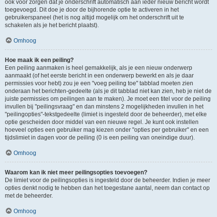
ook voor zorgen dat je onderschrift automatisch aan ieder nieuw bericht wordt
toegevoegd. Dit doe je door de bijhorende optie te activeren in het
gebruikerspaneel (het is nog altijd mogelijk om het onderschrift uit te
schakelen als je het bericht plaatst).
Omhoog
Hoe maak ik een peiling?
Een peiling aanmaken is heel gemakkelijk, als je een nieuw onderwerp
aanmaakt (of het eerste bericht in een onderwerp bewerkt en als je daar
permissies voor hebt) zou je een "voeg peiling toe" tabblad moeten zien
onderaan het berichten-gedeelte (als je dit tabblad niet kan zien, heb je niet de
juiste permissies om peilingen aan te maken). Je moet een titel voor de peiling
invullen bij "peilingsvraag" en dan minstens 2 mogelijkheden invullen in het
"peilingopties"-tekstgedeelte (limiet is ingesteld door de beheerder), met elke
optie gescheiden door middel van een nieuwe regel. Je kunt ook instellen
hoeveel opties een gebruiker mag kiezen onder "opties per gebruiker" en een
tijdslimiet in dagen voor de peiling (0 is een peiling van oneindige duur).
Omhoog
Waarom kan ik niet meer peilingsopties toevoegen?
De limiet voor de peilingsopties is ingesteld door de beheerder. Indien je meer
opties denkt nodig te hebben dan het toegestane aantal, neem dan contact op
met de beheerder.
Omhoog