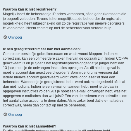
Waarom kan ik niet registreren?
Mogelijk heeft de beheerder je IP-adres verbannen, of de gebruikersnaam die
je opgeeft verboden. Tevens is het mogelijk dat de beheerder de registratie
mogelijkheid heeft uitgeschakeld om zo de registratie van nieuwe gebruikers
te voorkomen. Neem contact op met de beheerder voor verdere hulp.
Omhoog
Ik ben geregistreerd maar kan niet aanmelden!
Controleer eerst of je gebruikersnaam en wachtwoord kloppen. Indien ze
correct zijn, kan één of meerdere zaken hiervan de oorzaak zijn. Indien COPPA
geactiveerd is en je tijdens het registratieproces opgaf dat je jonger bent dan
13 jaar, moet je de ontvangen instructies opvolgen. Als dit niet het geval is,
moet je account dan geactiveerd worden? Sommige forums vereisen dat
iedere nieuwe account geactiveerd wordt, ofwel door jezelf of door een
beheerder. Wanneer je je geregistreerd hebt, werd ook medegedeeld of dit al
dan niet nodig is. Indien je een e-mail ontvangen hebt, moet je de daarin
opgegeven instructies volgen. Als je nooit een e-mail ontvangen hebt, was het
opgegeven e-mailadres dan wel juist? Één van de redenen van activatie is om
het aantal valse accounts te doen dalen. Als je zeker bent dat je e-mailadres
correct was, neem dan contact op met de beheerder.
Omhoog
Waarom kan ik niet aanmelden?
Er zijn verschillende redenen mogelijk waarom je dit probleem hebt.