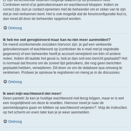
Controleer eerst of je gebruikersnaam en wachtwoord kloppen. Indien ze
correct zijn, kun je contact opnemen met de beheerder om er zeker van te zijn
dat je niet verbannen bent. Het is ook mogelijk dat de forumconfiguratie fout is,
dan moet dit door de beheerder opgelost worden.
Omhoog
Ik heb me ooit geregistreerd maar kan nu niet meer aanmelden!?
De meest voorkomende oorzaken hiervoor zijn: je gaf een verkeerde
gebruikersnaam of wachtwoord op (controleer de e-mail met je registratie
gegevens) of een beheerder heeft je account verwijderd om één of andere
reden. Indien dit laatste het geval is, heb je dan ooit een bericht geplaatst? Het
is normaal dat forums om de zoveel tijd gebruikers, die nog geen berichten
geplaatst hebben, verwijderen. Dit doen ze om de database qua omvang te
verkleinen. Probeer je opnieuw te registreren en meng je in de discussies.
Omhoog
Ik weet mijn wachtwoord niet meer!
Geen paniek! Je kan je huidige wachtwoord niet terug krijgen, maar er is wel
een mogelijkheid om deze te resetten. Hiervoor moet je naar de
aanmeldpagina gaan en klikken op
wachtwoord vergeten?
. Volg de instructies
op het scherm en even later kan je je weer aanmelden.
Omhoog