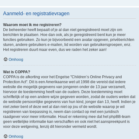
Aanmeld- en registratievragen
Waarom moet ik me registreren?
De beheerder heeft bepaalt of je al dan niet geregistreerd moet zijn om
berichten te plaatsen. Hoe dan ook, als je geregistreerd bent kun je meer
functies gebruiken. Zo kun je bijvoorbeeld een avatar opgeven, privéberichten
sturen, andere gebruikers e-mailen, lid worden van gebruikersgroepen, enz.
Het registreren duurt maar even, dus we raden het zeker aan!
Omhoog
Wat is COPPA?
COPPA is de afkorting voor het Engelse "Children’s Online Privacy and
Protection Act". Dit is een Amerikaanse wet uit 1998 die vereist dat iedere
website die mogelijk gegevens van jongeren onder de 13 jaar verzamelt,
hiervoor de toestemming heeft van de ouders. Deze toestemming moet
schriftelijk of op een andere wijze gegeven worden, zodat de ouders weten dat
de website persoonlijke gegevens van hun kind, jonger dan 13, heeft. Indien je
niet zeker bent of deze wet al dan niet op jou of de website waarop je wil
registreren van toepassing is, neem dan contact op met een juridisch
raadgever voor meer informatie. Houd er rekening mee dat het phpBB-team
geen wettelijke informatie kan verschaffen en ook niet het aanspreekpunt is
voor deze wetgeving, tenzij dit hieronder vermeld wordt.
Omhoog