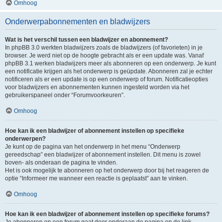
Omhoog
Onderwerpabonnementen en bladwijzers
Wat is het verschil tussen een bladwijzer en abonnement?
In phpBB 3.0 werkten bladwijzers zoals de bladwijzers (of favorieten) in je
browser. Je werd niet op de hoogte gebracht als er een update was. Vanaf
phpBB 3.1 werken bladwijzers meer als abonneren op een onderwerp. Je kunt
een notificatie krijgen als het onderwerp is geüpdate. Abonneren zal je echter
notificeren als er een update is op een onderwerp of forum. Notificatieopties
voor bladwijzers en abonnementen kunnen ingesteld worden via het
gebruikerspaneel onder “Forumvoorkeuren”.
Omhoog
Hoe kan ik een bladwijzer of abonnement instellen op specifieke
onderwerpen?
Je kunt op de pagina van het onderwerp in het menu “Onderwerp
gereedschap” een bladwijzer of abonnement instellen. Dit menu is zowel
boven- als onderaan de pagina te vinden.
Het is ook mogelijk te abonneren op het onderwerp door bij het reageren de
optie “Informeer me wanneer een reactie is geplaatst” aan te vinken.
Omhoog
Hoe kan ik een bladwijzer of abonnement instellen op specifieke forums?
Je abonneren op een forum gaat door onderaan de pagina op de link