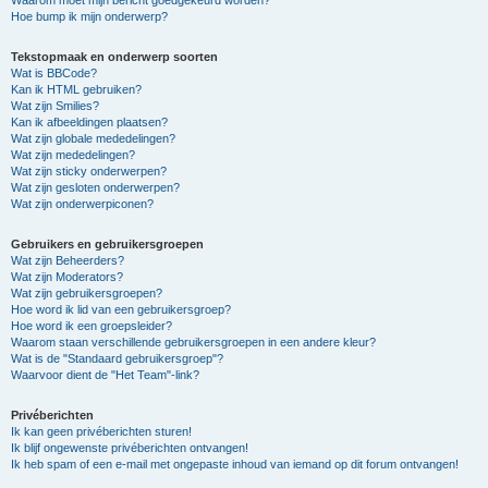
Hoe bump ik mijn onderwerp?
Tekstopmaak en onderwerp soorten
Wat is BBCode?
Kan ik HTML gebruiken?
Wat zijn Smilies?
Kan ik afbeeldingen plaatsen?
Wat zijn globale mededelingen?
Wat zijn mededelingen?
Wat zijn sticky onderwerpen?
Wat zijn gesloten onderwerpen?
Wat zijn onderwerpiconen?
Gebruikers en gebruikersgroepen
Wat zijn Beheerders?
Wat zijn Moderators?
Wat zijn gebruikersgroepen?
Hoe word ik lid van een gebruikersgroep?
Hoe word ik een groepsleider?
Waarom staan verschillende gebruikersgroepen in een andere kleur?
Wat is de "Standaard gebruikersgroep"?
Waarvoor dient de "Het Team"-link?
Privéberichten
Ik kan geen privéberichten sturen!
Ik blijf ongewenste privéberichten ontvangen!
Ik heb spam of een e-mail met ongepaste inhoud van iemand op dit forum ontvangen!