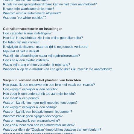
Ik heb me ooit geregistreerd maar kan nu niet meer aanmelden!?
Ik weet mijn wachtwoord niet meer!
Waarom word ik automatisch afgemeld?
Wat doet "verwijder cookies"?
Gebruikersvoorkeuren en instellingen
Hoe verander ik mijn instellingen?
Hoe kan ik onzichtbaar zijn in de online gebruikers lijst?
De tijden zijn niet correct!
Ik wijzigde de tijdzone, maar de tijd is nog steeds verkeerd!
Mijn taal zit niet in de lijst!
Wat zijn de afbeeldingen naast mijn gebruikersnaam?
Hoe kan ik een avatar instellen?
Wat is mijn rang en hoe verander ik mijn rang?
Wanneer ik op de e-maillink van een gebruiker klik, moet ik me aanmelden?
Vragen in verband met het plaatsen van berichten
Hoe plaats ik een onderwerp in een forum of maak een reactie?
Hoe wijzig of verwijder ik een bericht?
Hoe voeg ik een onderschrift toe aan mijn bericht?
Hoe maak ik een peiling?
Waarom kan ik niet meer peilingsopties toevoegen?
Hoe wijzig of verwijder ik een peiling?
Waarom kan ik een bepaald forum niet openen?
Waarom kan ik geen bijlagen toevoegen?
Waarom ontving ik een waarschuwing?
Hoe kan ik berichten aan een moderator melden?
Waarvoor dient de "Opslaan"-knop bij het plaatsen van een bericht?
Waarom moet mijn bericht goedgekeurd worden?