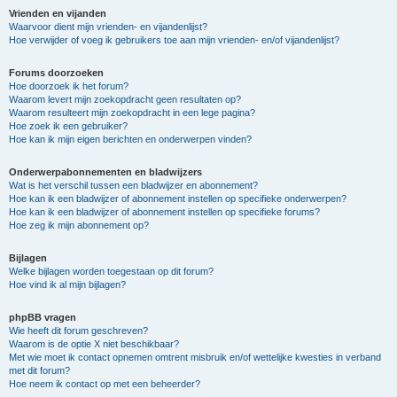
Vrienden en vijanden
Waarvoor dient mijn vrienden- en vijandenlijst?
Hoe verwijder of voeg ik gebruikers toe aan mijn vrienden- en/of vijandenlijst?
Forums doorzoeken
Hoe doorzoek ik het forum?
Waarom levert mijn zoekopdracht geen resultaten op?
Waarom resulteert mijn zoekopdracht in een lege pagina?
Hoe zoek ik een gebruiker?
Hoe kan ik mijn eigen berichten en onderwerpen vinden?
Onderwerpabonnementen en bladwijzers
Wat is het verschil tussen een bladwijzer en abonnement?
Hoe kan ik een bladwijzer of abonnement instellen op specifieke onderwerpen?
Hoe kan ik een bladwijzer of abonnement instellen op specifieke forums?
Hoe zeg ik mijn abonnement op?
Bijlagen
Welke bijlagen worden toegestaan op dit forum?
Hoe vind ik al mijn bijlagen?
phpBB vragen
Wie heeft dit forum geschreven?
Waarom is de optie X niet beschikbaar?
Met wie moet ik contact opnemen omtrent misbruik en/of wettelijke kwesties in verband
met dit forum?
Hoe neem ik contact op met een beheerder?