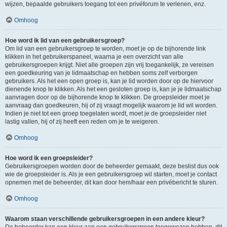
wijzen, bepaalde gebruikers toegang tot een privéforum te verlenen, enz.
Omhoog
Hoe word ik lid van een gebruikersgroep?
Om lid van een gebruikersgroep te worden, moet je op de bijhorende link
klikken in het gebruikerspaneel, waarna je een overzicht van alle
gebruikersgroepen krijgt. Niet alle groepen zijn vrij toegankelijk, ze vereisen
een goedkeuring van je lidmaatschap en hebben soms zelf verborgen
gebruikers. Als het een open groep is, kan je lid worden door op de hiervoor
dienende knop te klikken. Als het een gesloten groep is, kan je je lidmaatschap
aanvragen door op de bijhorende knop te klikken. De groepsleider moet je
aanvraag dan goedkeuren, hij of zij vraagt mogelijk waarom je lid wil worden.
Indien je niet tot een groep toegelaten wordt, moet je de groepsleider niet
lastig vallen, hij of zij heeft een reden om je te weigeren.
Omhoog
Hoe word ik een groepsleider?
Gebruikersgroepen worden door de beheerder gemaakt, deze beslist dus ook
wie de groepsleider is. Als je een gebruikersgroep wil starten, moet je contact
opnemen met de beheerder, dit kan door hem/haar een privébericht te sturen.
Omhoog
Waarom staan verschillende gebruikersgroepen in een andere kleur?
De beheerder kan een kleur aan een gebruikersgroep toegewezen hebben, dit