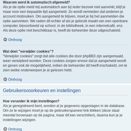
Waarom word ik automatisch afgemeld?
Als je de optie
meld mij automatisch aan bij ieder bezoek
niet aanvinkt, blijf je
maar voor een bepaalde tijd aangemeld. Zo wordt vermeden dat anderen je
account misbruiken. Om aangemeld te blijven, moet je bij het aanmelden die
optie aanvinken. We raden dit echter af als je gebruik maakt van een openbare
computer, bijvoorbeeld op school, in de bibliotheek, in een internetcafé, enz.
Als deze optie niet beschikbaar is, heeft de beheerder deze uitgeschakeld.
Omhoog
Wat doet "verwijder cookies"?
"Verwijder cookies" zorgt dat alle cookies die door phpBB3 zijn aangemaakt,
weer verwijderd worden. Deze cookies zorgen ervoor dat je aangemeld wordt
en geven ook de mogelijkheid, indien de beheerder dit heeft inschakeld, om te
zien welke onderwerpen je al gelezen hebt.
Omhoog
Gebruikersvoorkeuren en instellingen
Hoe verander ik mijn instellingen?
Als je geregistreerd bent, worden al je gegevens opgeslagen in de database.
Om ze te wijzigen moet je op de
gebruikerspaneel
link klikken (deze staat
meestal bovenaan op de pagina, maar dit kan verschillen), daarna kun je je
instellingen wijzigen.
Omhoog