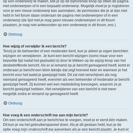
op een onderwerp te maken, klik je op de bijhorende knop op ofwel de pagina
met onderwerpen of in een bepaald onderwerp. Mogelijk moet je je registreren
voor je een nieuw onderwerp kan aanmaken, de permissies die je al dan niet
hebt in het forum staan onderaan de pagina met onderwerpen of in een
onderwerp (de lijst met
je mag geen nieuwe onderwerpen in dit forum
plaatsen, je mag niet antwoorden op een onderwerp in dit forum, enz.
).
Omhoog
Hoe wijzig of verwijder ik een bericht?
Tenzij je de beheerder of een moderator bent, kun je alleen je eigen berichten
wijzigen en verwijderen. Je kunt een bericht wijzigen (soms maar voor een
beperkte tijd nadat het geplaatst is) door te klikken op de
wijzig
knop van het
desbetreffende bericht. Als er al iemand op je bericht gereageerd heeft, komt er
onderaan je bericht een klein tekstje dat zegt hoeveel keer en wanneer je het
bericht voor het laatst je gewijzigd hebt. Dit zal niet verschijnen als nog
niemand gereageerd heeft, evenmin als een beheerder of moderator je bericht
gewijzigd heeft. Zij kunnen wel een mededeling toevoegen, waarom ze je
bericht gewijzigd hebben. Het verwijderen van een bericht is niet meer
mogelijk zodra er iemand op gereageerd heeft.
Omhoog
Hoe voeg ik een onderschrift toe aan mijn bericht?
Om een onderschrift aan je bericht toe te voegen, moet je er eerst één maken.
Dit kun je via het gebruikerspaneel doen. Als je dit gedaan hebt, kun je de
optie
voeg mijn onderschrift toe
aanvinken als je een bericht plaatst. Je kunt er